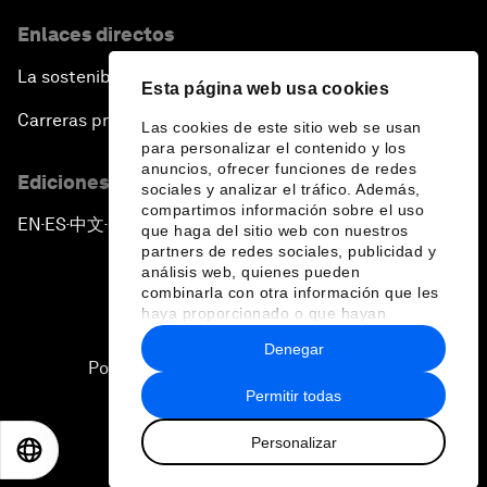
Enlaces directos
La sostenibilidad en el Foro
Esta página web usa cookies
Carreras profesionales
Las cookies de este sitio web se usan
para personalizar el contenido y los
anuncios, ofrecer funciones de redes
Ediciones en otros idiomas
sociales y analizar el tráfico. Además,
compartimos información sobre el uso
EN
ES
中文
日本語
▪
▪
▪
que haga del sitio web con nuestros
partners de redes sociales, publicidad y
análisis web, quienes pueden
combinarla con otra información que les
haya proporcionado o que hayan
recopilado a partir del uso que haya
Denegar
hecho de sus servicios.
Política de privacidad y normas de uso
Permitir todas
Sitemap
Personalizar
©
2026
Foro Económico Mundial
EN
ES
中文
日本語