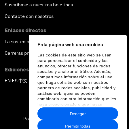
Suscríbase a nuestros boletines
Contacte con nosotros
Enlaces directos
La sostenibilidad en el Foro
Esta página web usa cookies
Carreras profesionales
Las cookies de este sitio web se usan
para personalizar el contenido y los
anuncios, ofrecer funciones de redes
Ediciones en otros idiomas
sociales y analizar el tráfico. Además,
compartimos información sobre el uso
EN
ES
中文
日本語
▪
▪
▪
que haga del sitio web con nuestros
partners de redes sociales, publicidad y
análisis web, quienes pueden
combinarla con otra información que les
haya proporcionado o que hayan
recopilado a partir del uso que haya
Denegar
hecho de sus servicios.
Política de privacidad y normas de uso
Permitir todas