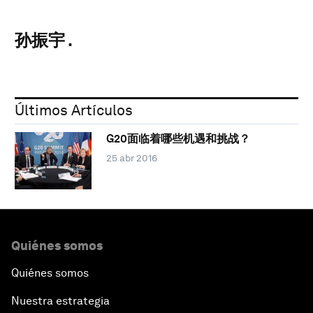
孙振宇 .
Últimos Artículos
G20面临着哪些机遇和挑战？
25 abr 2016
Quiénes somos
Quiénes somos
Nuestra estrategia