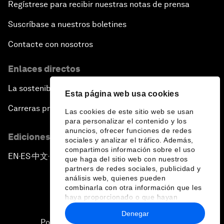
Regístrese para recibir nuestras notas de prensa
Suscríbase a nuestros boletines
Contacte con nosotros
Enlaces directos
La sostenibilidad en el Foro
Esta página web usa cookies
Carreras profesionales
Las cookies de este sitio web se usan
para personalizar el contenido y los
anuncios, ofrecer funciones de redes
Ediciones en otros idiomas
sociales y analizar el tráfico. Además,
compartimos información sobre el uso
EN
ES
中文
日本語
▪
▪
▪
que haga del sitio web con nuestros
partners de redes sociales, publicidad y
análisis web, quienes pueden
combinarla con otra información que les
haya proporcionado o que hayan
recopilado a partir del uso que haya
Denegar
hecho de sus servicios.
Política de privacidad y normas de uso