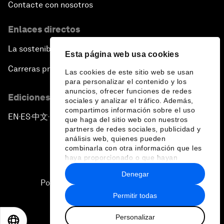
Contacte con nosotros
Enlaces directos
La sostenibilidad en el Foro
Esta página web usa cookies
Carreras profesionales
Las cookies de este sitio web se usan
para personalizar el contenido y los
anuncios, ofrecer funciones de redes
Ediciones en otros idiomas
sociales y analizar el tráfico. Además,
compartimos información sobre el uso
EN
ES
中文
日本語
▪
▪
▪
que haga del sitio web con nuestros
partners de redes sociales, publicidad y
análisis web, quienes pueden
combinarla con otra información que les
haya proporcionado o que hayan
recopilado a partir del uso que haya
Denegar
hecho de sus servicios.
Política de privacidad y normas de uso
Permitir todas
Sitemap
Personalizar
©
2026
Foro Económico Mundial
EN
ES
中文
日本語