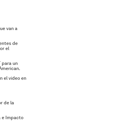
que van a
gentes de
or el
T para un
 American.
n el video en
r de la
a e Impacto