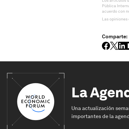
Los artículos 
Pública Inter
acuerdo con n
Las opiniones 
Comparte:
La Agen
Una actualización sema
importantes de la agend