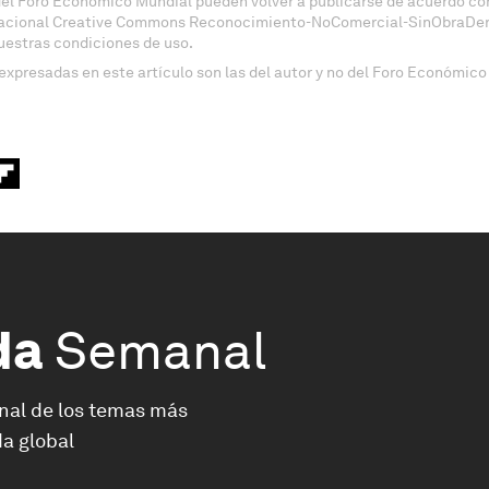
del Foro Económico Mundial pueden volver a publicarse de acuerdo con
nacional Creative Commons Reconocimiento-NoComercial-SinObraDeri
uestras condiciones de uso.
expresadas en este artículo son las del autor y no del Foro Económico
da
Semanal
nal de los temas más
a global