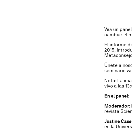
Vea un panel
cambiar el m
El informe d
2015, introd
Metaconsejo
Únete a noso
seminario we
Nota: La ima
vivo a las 1
En el panel:
Moderador
:
revista Scie
Justine Cass
en la Univer