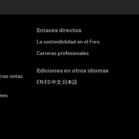
Enlaces directos
La sostenibilidad en el Foro
Carreras profesionales
Ediciones en otros idiomas
tras notas
EN
ES
中文
日本語
▪
▪
▪
ines