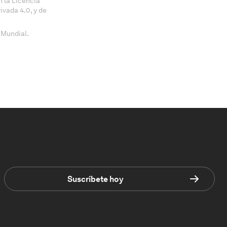
 la Licencia
vada 4.0, y de
 Mundial.
Suscríbete hoy