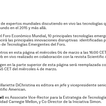
 de expertos mundiales discutiendo en vivo las tecnologías 
undo en el 2015 y más allá.
el Foro Económico Mundial, 10 principales tecnologías emer
ucirá las principales innovaciones disruptivas identificadas p
 de Tecnologías Emergentes del Foro.
tros en esta página el miércoles 04 de marzo a las 16:00 CE
b en vivo realizado en colaboración con la revista Scientific
gen en la parte superior de esta página será reemplazada co
3:45 CET del miércoles 4 de marzo.
 Mariette DiChristina es editora en jefe y vicepresidente senio
ntific American.
ell
es Associate Vice-Rector para la Estrategia de Tecnologí
sidad Carnegie Mellon, y Co-Director de la Iniciativa Simon.