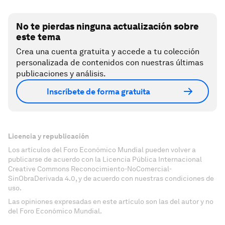
No te pierdas ninguna actualización sobre
este tema
Crea una cuenta gratuita y accede a tu colección
personalizada de contenidos con nuestras últimas
publicaciones y análisis.
Inscríbete de forma gratuita
Licencia y republicación
Los artículos del Foro Económico Mundial pueden volver a
publicarse de acuerdo con la Licencia Pública Internacional
Creative Commons Reconocimiento-NoComercial-
SinObraDerivada 4.0, y de acuerdo con nuestras condiciones de
uso.
Las opiniones expresadas en este artículo son las del autor y no
del Foro Económico Mundial.