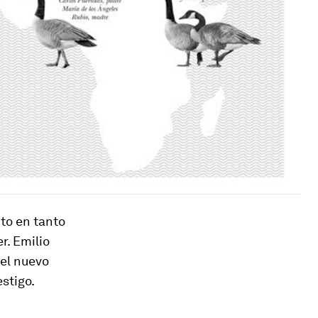
nto en tanto
r. Emilio
 el nuevo
estigo.