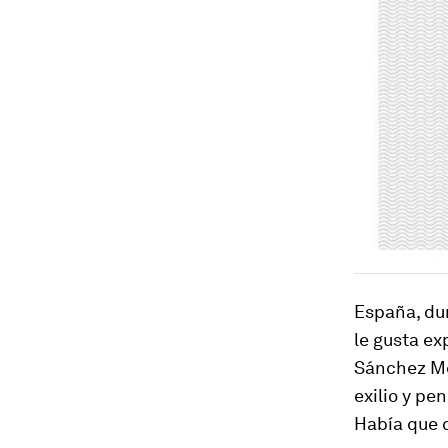
España, dur
le gusta ex
Sánchez Me
exilio y pe
Había que 