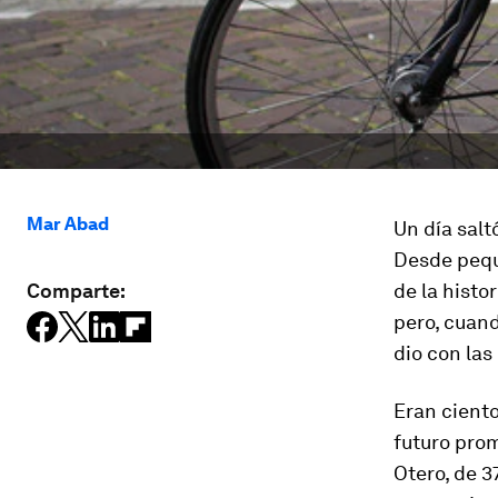
Mar Abad
Un día salt
Desde pequ
Comparte:
de la histo
pero, cuand
dio con las
Eran cient
futuro prom
Otero, de 3