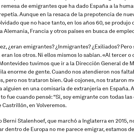
a remesa de emigrantes que ha dado España a la huma
 repetía. Aunque en la resaca de la prepotencia de nue
vidado que no hace tanto, en los años 60, se produjo 
a Alemania, Francia y otros países en busca de empleo
vez, ¿eran emigrantes? ¿Inmigrantes? ¿Exiliados? Pero s
eran los otros. Ni ellos mismos lo sabían. «Al tercer o 
 Montevideo tuvimos que ir a la Dirección General de 
fila enorme de gente. Cuando nos atendieron nos falt
 pero nos trataron bien. Qué cojones, nos trataron me
a alguien en una comisaría de extranjería en España. A
 fue cuando pensé: “Sí, soy emigrante con todas las d
e Castrillón, en
Volveremos
.
 Berni Stalenhoef, que marchó a Inglaterra en 2015, n
rar dentro de Europa no me parece emigrar, estamos de