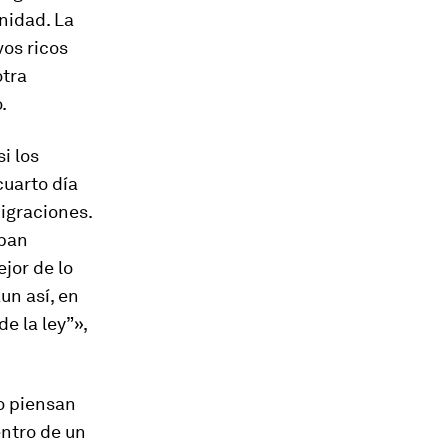
nidad. La
vos ricos
otra
.
i los
cuarto día
Migraciones.
aban
jor de lo
un así, en
e la ley”»,
o piensan
ntro de un