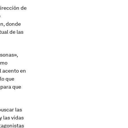
 dirección de
e
in, donde
ual de las
rsonas»,
como
l acento en
lo que
 para que
buscar las
y las vidas
tagonistas