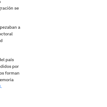
a
gración se
mpezaban a
octoral
ad
el país
edidos por
tos forman
memoria
.