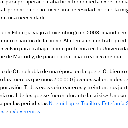
r, para prosperar, estaba bien tener cierta experienci
al, pero no que eso fuese una necesidad, no que la mi
e en una necesidad».
ra en Filología viajó a Luxemburgo en 2008, cuando e
rimeros cantos de la crisis. Allí tenía un contrato posd
5 volvió para trabajar como profesora en la Universid
e de Madrid y, de paso, cobrar cuatro veces menos.
io de Otero habla de una época en la que el Gobierno d
o las tuercas que unos 700.000 jóvenes salieron desp
O por avión. Todos esos veinteañeros y treintañeros jun
a oral de los que se fueron durante la crisis». Una «
ta por las periodistas
Noemí López Trujillo y Estefanía S
os
en
Volveremos
.