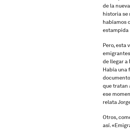
de la nuev
historia se
habíamos ol
estampida 
Pero, esta 
emigrantes 
de llegar a
Había una 
documentos,
que tratan 
ese momento
relata Jorg
Otros, como
así. «Emig