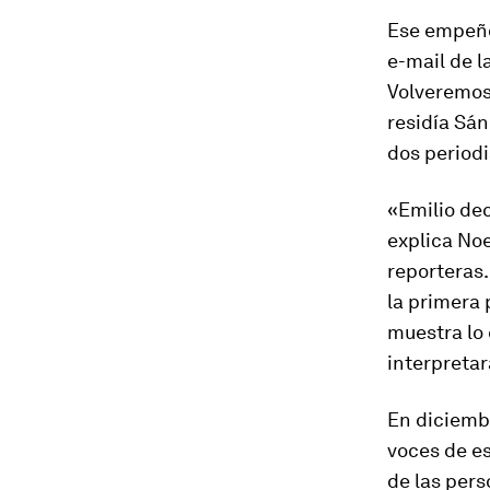
Ese empeño l
e-mail de l
Volveremo
residía Sán
dos periodi
«Emilio dec
explica Noe
reporteras.
la primera
muestra lo
interpretar
En diciembr
voces de es
de las per