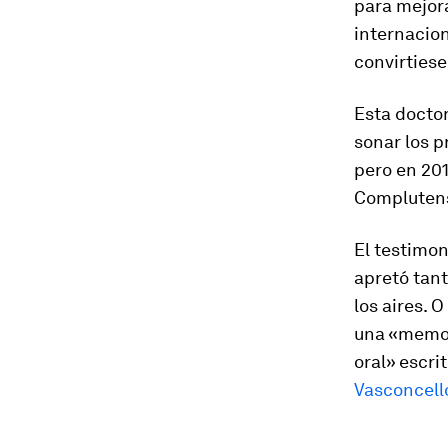
para mejora
internacion
convirties
Esta docto
sonar los p
pero en 201
Complutens
El testimon
apretó tant
los aires. 
una «memori
oral» escri
Vasconcell