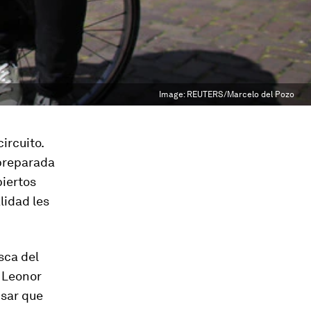
Image:
REUTERS/Marcelo del Pozo
circuito.
 preparada
biertos
lidad les
sca del
. Leonor
nsar que