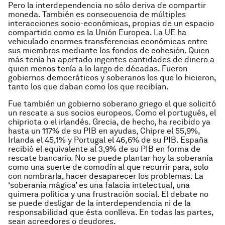
Pero la interdependencia no sólo deriva de compartir
moneda. También es consecuencia de múltiples
interacciones socio-económicas, propias de un espacio
compartido como es la Unión Europea. La UE ha
vehiculado enormes transferencias económicas entre
sus miembros mediante los fondos de cohesión. Quien
más tenía ha aportado ingentes cantidades de dinero a
quien menos tenía a lo largo de décadas. Fueron
gobiernos democráticos y soberanos los que lo hicieron,
tanto los que daban como los que recibían.
Fue también un gobierno soberano griego el que solicitó
un rescate a sus socios europeos. Como el portugués, el
chipriota o el irlandés. Grecia, de hecho, ha recibido ya
hasta un 117% de su PIB en ayudas, Chipre el 55,9%,
Irlanda el 45,1% y Portugal el 46,6% de su PIB. España
recibió el equivalente al 3,9% de su PIB en forma de
rescate bancario. No se puede plantar hoy la soberanía
como una suerte de comodín al que recurrir para, solo
con nombrarla, hacer desaparecer los problemas. La
‘soberanía mágica’ es una falacia intelectual, una
quimera política y una frustración social. El debate no
se puede desligar de la interdependencia ni de la
responsabilidad que ésta conlleva. En todas las partes,
sean acreedores o deudores.