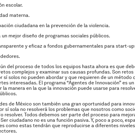
ón escolar.
idad materna.
ipación ciudadana en la prevención de la violencia.
a un mejor diseño de programas sociales públicos.
ansparente y eficaz a fondos gubernamentales para start-up
dedores.
ún del proceso de todos los equipos hasta ahora es que de
retos complejos y examinar sus causas profundas. Son retos 
r sí solos no pueden abordar y que requieren de un método q
rtes interesadas. El programa “Agentes de Innovación” es un
 la manera en la que la innovación puede usarse para resolve
úblicos.
ades de México son también una gran oportunidad para innova
or sí sola no resolverá los problemas que nosotros como soc
 resolver. Todos debemos ser parte del proceso para mejor
Ser ciudadano no es una función pasiva. Y, poco a poco, espa
s como estas tendrán que reproducirse a diferentes niveles
ectores.