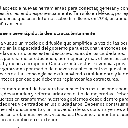
el acceso a nuevas herramientas para conectar, generar y co
está creciendo exponencialmente. Tan sólo en México, por ej
rsonas que usan Internet subió 6 millones en 2013, un aume
año anterior.
a se mueve rápido, la democracia lentamente
ha vuelto un medio de difusión que amplifica la voz de las per
mbién la capacidad del gobierno para escuchar, entonces se 
e las instituciones estén desconectadas de los ciudadanos. 
as por una mejor educación, por mejores y más eficientes serv
ad y menos corrupción. Cada vez más estas exigencias provi
organizados por medio de nuevos canales mientras que al m
s retos. La tecnología se está moviendo rápidamente y la 
te: es por eso que debemos replantear las estructuras.
er mentalidad de hackers hacia nuestras instituciones: co
, desarmarlas y reformularlas con el fin de mejorarlas. Deb
uerzos en transformar nuestros gobiernos desde dentro par
edores y centrados en los ciudadanos. Debemos construir i
en el conocimiento y la innovación de sus constituyentes a 
tos los problemas cívicos y sociales. Debemos fomentar el ca
 crear cambio en el exterior.