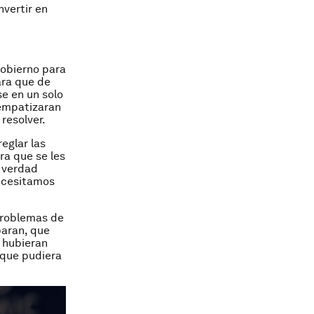
nvertir en
 gobierno para
ara que de
e en un solo
 empatizaran
resolver.
eglar las
ra que se les
e verdad
necesitamos
 problemas de
baran, que
s hubieran
o que pudiera