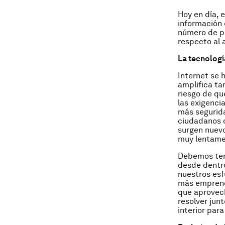
Hoy en día, 
información 
número de pe
respecto al 
La tecnologí
Internet se 
amplifica ta
riesgo de qu
las exigenci
más segurid
ciudadanos 
surgen nuevo
muy lentamen
Debemos ten
desde dentro
nuestros esf
más emprend
que aprovech
resolver jun
interior para