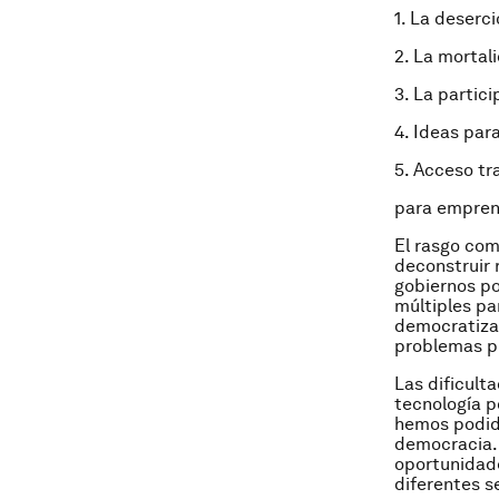
1. La deserci
2. La mortal
3. La partic
4. Ideas par
5. Acceso tr
para empren
El rasgo com
deconstruir 
gobiernos po
múltiples pa
democratizar
problemas p
Las dificult
tecnología p
hemos podido
democracia. 
oportunidade
diferentes s