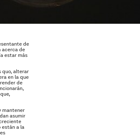
resentante de
n acerca de
ía estar más
 quo, alterar
era en la que
prender de
ncionarán,
oque,
 y mantener
edan asumir
 creciente
 están a la
 es