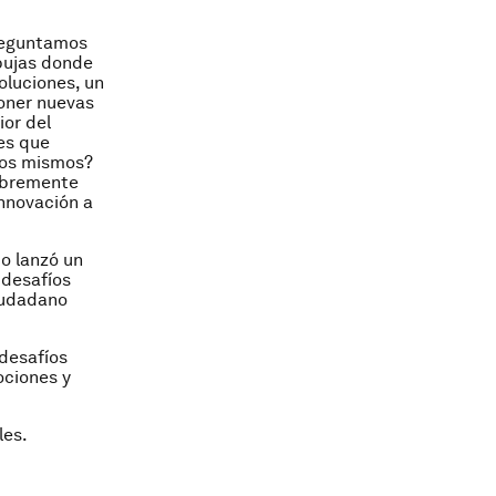
preguntamos
rbujas donde
luciones, un
poner nuevas
ior del
es que
 los mismos?
libremente
innovación a
o lanzó un
 desafíos
ciudadano
desafíos
ociones y
les.