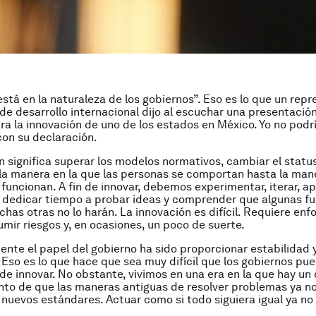
está en la naturaleza de los gobiernos”. Eso es lo que un rep
de desarrollo internacional dijo al escuchar una presentació
ra la innovación de uno de los estados en México. Yo no podr
on su declaración.
n significa superar los modelos normativos, cambiar el status
la manera en la que las personas se comportan hasta la man
 funcionan. A fin de innovar, debemos experimentar, iterar, a
, dedicar tiempo a probar ideas y comprender que algunas fu
has otras no lo harán. La innovación es difícil. Requiere enf
umir riesgos y, en ocasiones, un poco de suerte.
ente el papel del gobierno ha sido proporcionar estabilidad
. Eso es lo que hace que sea muy difícil que los gobiernos pu
n de innovar. No obstante, vivimos en una era en la que hay un
to de que las maneras antiguas de resolver problemas ya no
s nuevos estándares. Actuar como si todo siguiera igual ya no