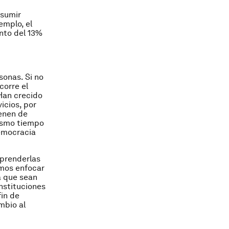
nsumir
emplo, el
nto del 13%
sonas. Si no
corre el
Han crecido
icios, por
enen de
ismo tiempo
democracia
mprenderlas
emos enfocar
a que sean
nstituciones
fin de
mbio al