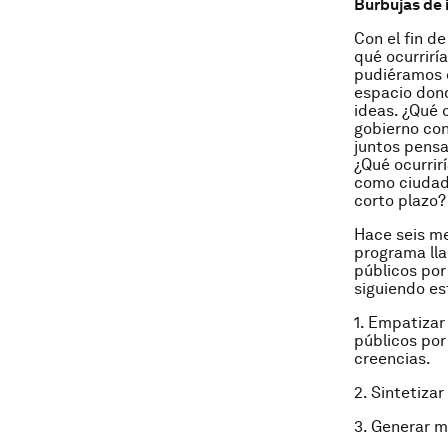
Burbujas de 
Con el fin 
qué ocurrirí
pudiéramos 
espacio dond
ideas. ¿Qué 
gobierno con
juntos pensa
¿Qué ocurrir
como ciudada
corto plazo?
Hace seis me
programa l
públicos por
siguiendo es
1.
Empatizar 
públicos por
creencias.
2.
Sintetizar
3.
Generar m