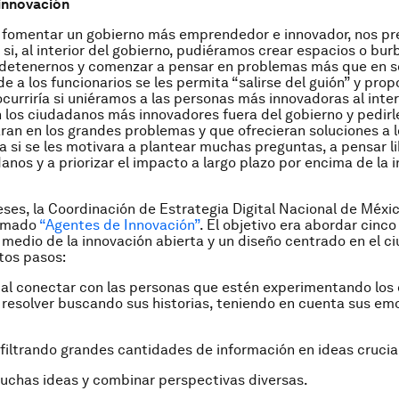
innovación
de fomentar un gobierno más emprendedor e innovador, nos 
a si, al interior del gobierno, pudiéramos crear espacios o bu
detenernos y comenzar a pensar en problemas más que en so
e a los funcionarios se les permita “salirse del guión” y pro
ocurriría si uniéramos a las personas más innovadoras al inter
 los ciudadanos más innovadores fuera del gobierno y pedirl
ran en los grandes problemas y que ofrecieran soluciones a
ía si se les motivara a plantear muchas preguntas, a pensar 
nos y a priorizar el impacto a largo plazo por encima de la 
ses, la Coordinación de Estrategia Digital Nacional de Méxic
lamado
“Agentes de Innovación”
. El objetivo era abordar cinco
 medio de la innovación abierta y un diseño centrado en el 
tos pasos:
al conectar con las personas que estén experimentando los 
 resolver buscando sus historias, teniendo en cuenta sus em
 filtrando grandes cantidades de información en ideas crucia
uchas ideas y combinar perspectivas diversas.