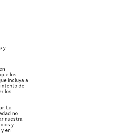
s y
ben
que los
ue incluya a
 intento de
r los
r. La
iedad no
ar nuestra
cios y
 y en