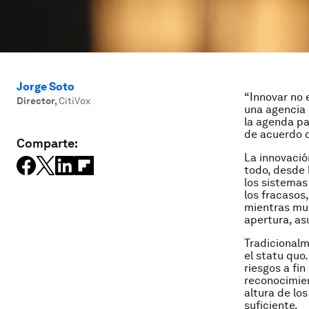
Jorge Soto
“
Innovar no 
Director
,
CitiVox
una agencia 
la agenda pa
de acuerdo c
Comparte:
La innovació
todo, desde 
los sistemas
los fracasos
mientras muc
apertura, as
Tradicionalm
el statu quo
riesgos a fi
reconocimien
altura de lo
suficiente.