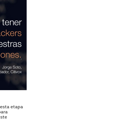
 esta etapa
para
este