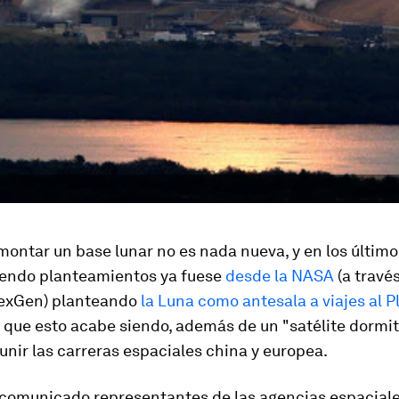
montar un base lunar no es nada nueva, y en los últim
iendo planteamientos ya fuese
desde la NASA
(a través
exGen) planteando
la Luna como antesala a viajes al P
que esto acabe siendo, además de un "satélite dormit
nir las carreras espaciales china y europea.
comunicado representantes de las agencias espacial