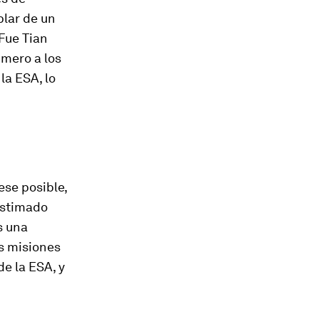
lar de un
Fue Tian
imero a los
la ESA, lo
ese posible,
estimado
s una
s misiones
e la ESA, y