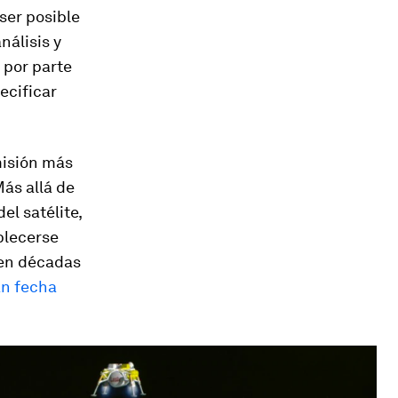
 ser posible
nálisis y
 por parte
ecificar
misión más
Más allá de
el satélite,
blecerse
ten décadas
an fecha