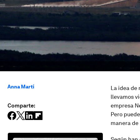
Anna Martí
La idea de 
llevamos v
Comparte:
empresa N
Pero puede 
manera de u
Según han 