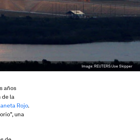
Image:
REUTERS/Joe Skipper
os años
 de la
laneta Rojo
.
orio", una
es de