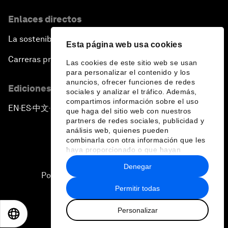
Enlaces directos
La sostenibilidad en el Foro
Esta página web usa cookies
Carreras profesionales
Las cookies de este sitio web se usan
para personalizar el contenido y los
anuncios, ofrecer funciones de redes
Ediciones en otros idiomas
sociales y analizar el tráfico. Además,
compartimos información sobre el uso
EN
ES
中文
日本語
▪
▪
▪
que haga del sitio web con nuestros
partners de redes sociales, publicidad y
análisis web, quienes pueden
combinarla con otra información que les
haya proporcionado o que hayan
recopilado a partir del uso que haya
Denegar
hecho de sus servicios.
Política de privacidad y normas de uso
Permitir todas
Sitemap
Personalizar
©
2026
Foro Económico Mundial
EN
ES
中文
日本語