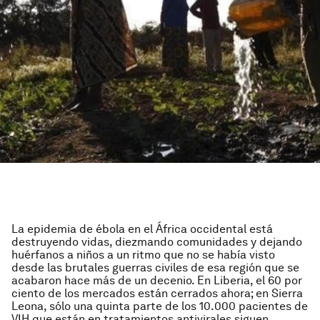
La epidemia de ébola en el África occidental está
destruyendo vidas, diezmando comunidades y dejando
huérfanos a niños a un ritmo que no se había visto
desde las brutales guerras civiles de esa región que se
acabaron hace más de un decenio. En Liberia, el 60 por
ciento de los mercados están cerrados ahora; en Sierra
Leona, sólo una quinta parte de los 10.000 pacientes de
VIH que están en tratamientos antivirales siguen