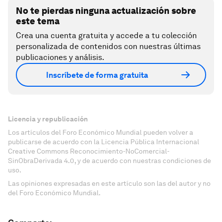
No te pierdas ninguna actualización sobre
este tema
Crea una cuenta gratuita y accede a tu colección
personalizada de contenidos con nuestras últimas
publicaciones y análisis.
Inscríbete de forma gratuita
Licencia y republicación
Los artículos del Foro Económico Mundial pueden volver a
publicarse de acuerdo con la Licencia Pública Internacional
Creative Commons Reconocimiento-NoComercial-
SinObraDerivada 4.0, y de acuerdo con nuestras condiciones de
uso.
Las opiniones expresadas en este artículo son las del autor y no
del Foro Económico Mundial.