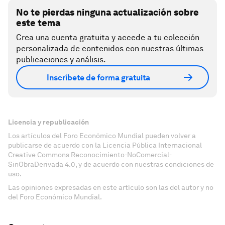
No te pierdas ninguna actualización sobre
este tema
Crea una cuenta gratuita y accede a tu colección
personalizada de contenidos con nuestras últimas
publicaciones y análisis.
Inscríbete de forma gratuita
Licencia y republicación
Los artículos del Foro Económico Mundial pueden volver a
publicarse de acuerdo con la Licencia Pública Internacional
Creative Commons Reconocimiento-NoComercial-
SinObraDerivada 4.0, y de acuerdo con nuestras condiciones de
uso.
Las opiniones expresadas en este artículo son las del autor y no
del Foro Económico Mundial.