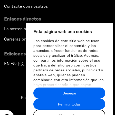
Contacte con nosotros
Enlaces directos
La sostenibilidad en el Foro
Esta página web usa cookies
Carreras profesionales
Las cookies de este sitio web se usan
para personalizar el contenido y los
anuncios, ofrecer funciones de redes
Ediciones en otros idiomas
sociales y analizar el tráfico. Además,
compartimos información sobre el uso
EN
ES
中文
日本語
▪
▪
▪
que haga del sitio web con nuestros
partners de redes sociales, publicidad y
análisis web, quienes pueden
combinarla con otra información que les
haya proporcionado o que hayan
recopilado a partir del uso que haya
Denegar
hecho de sus servicios.
Política de privacidad y normas de uso
Permitir todas
Sitemap