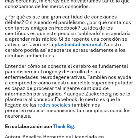
más cercanas, mientras que no valoramos tanto lo que
conozcamos de los meros conocidos.
¿Por qué existe una gran cantidad de conexiones
débiles? O siguiendo el paralelismo, ¿por qué contamos
con tantos
amigos
en Facebook? La idea de los
científicos es que este peculiar ‘cableado’ nos ayudaría
a aprender más rápido. Si de repente una conexión se
activa, se favorece la
plasticidad neuronal
. Nuestro
cerebro podría así adaptarse apresuradamente a los
cambios ambientales.
Entender cómo se conecta el cerebro es fundamental
para discernir el origen y desarrollo de las
enfermedades neurodegenerativas. También nos ayuda
a comprender cómo nuestro increíble supercomputador
es capaz de procesar tal ingente cantidad de
información por segundo. Y aunque Zuckerberg no se lo
planteara al concebir Facebook, lo cierto es que la
llegada de las
redes sociales
también nos
permiten explicar mecanismos tan complejos como los
neuronales.
En colaboración con
Think Big
.
Autora: Angelica Bernardo es Licenciada en