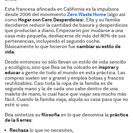
Esta francesa afincada en California es la impulsora
desde 2006 del movimiento
Zero Waste Home
(algo así
como
Hogar con Cero Desperdicios
). Ella y su familia
decidieron reducir la cantidad de basura y desperdicios
que producían a diario.
Empezaron por mudarse a una
casa más pequeña, deshacerse de más del 80% de sus
pertenencias
, incluyendo el segundo coche.
Básicamente lo que hicieron fue
cambiar su estilo de
vida
.
Desde entonces no sólo llevan un
estilo de vida sencillo
y ecológico
, sino que
Bea
se ha volcado en
inspirar y
educar
a gente de todo el mundo en esta práctica. Las
compras suelen ser a granel y emplea bolsas y frascos
reutilizables. Casi toda la ropa de la familia es de
segunda mano y la de cada uno cabe dentro de una
maleta de mano, lo cual hace que viajar sea mucho más
fácil. Cuando la familia viaja, alquila su casa para que no
esté si uso.
Bea
sintetiza su
filosofía
en lo que denomina la
práctica
de la 5 erres
:
Rechaza
lo que no necesites,