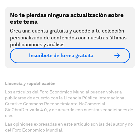
No te pierdas ninguna actualización sobre
este tema
Crea una cuenta gratuita y accede a tu colección
personalizada de contenidos con nuestras últimas
publicaciones y análisis.
Inscríbete de forma gratuita
Licencia y republicación
Los artículos del Foro Económico Mundial pueden volver a
publicarse de acuerdo con la Licencia Pública Internacional
Creative Commons Reconocimiento-NoComercial-
SinObraDerivada 4.0, y de acuerdo con nuestras condiciones de
uso.
Las opiniones expresadas en este artículo son las del autor y no
del Foro Económico Mundial.