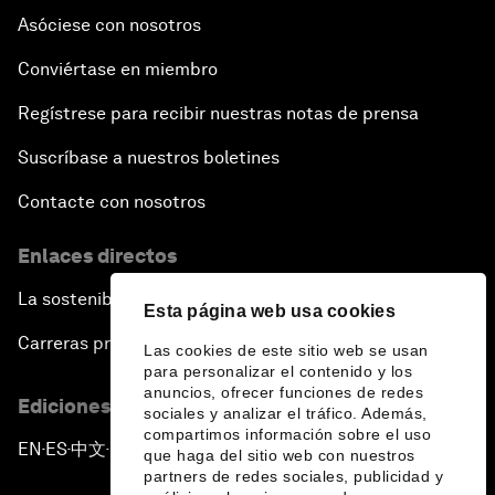
Asóciese con nosotros
Conviértase en miembro
Regístrese para recibir nuestras notas de prensa
Suscríbase a nuestros boletines
Contacte con nosotros
Enlaces directos
La sostenibilidad en el Foro
Esta página web usa cookies
Carreras profesionales
Las cookies de este sitio web se usan
para personalizar el contenido y los
anuncios, ofrecer funciones de redes
Ediciones en otros idiomas
sociales y analizar el tráfico. Además,
compartimos información sobre el uso
EN
ES
中文
日本語
▪
▪
▪
que haga del sitio web con nuestros
partners de redes sociales, publicidad y