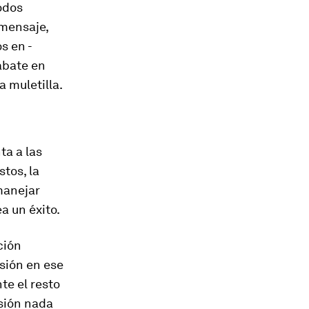
todos
 mensaje,
s en -
rábate en
a muletilla.
a a las
tos, la
manejar
a un éxito.
ción
sión en ese
te el resto
sión nada