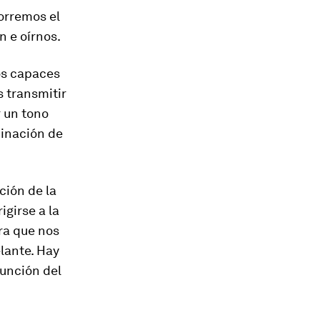
corremos el
n e oírnos.
os capaces
 transmitir
 un tono
mbinación de
ción de la
igirse a la
ra que nos
elante. Hay
función del