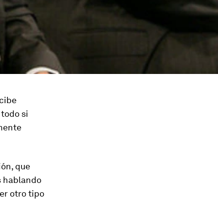
ecibe
todo si
emente
ión, que
s hablando
r otro tipo