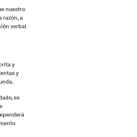
ue nuestro
 razón, a
ión verbal
rita y
ventas y
gunda.
dado, es
e
 dependerá
omento