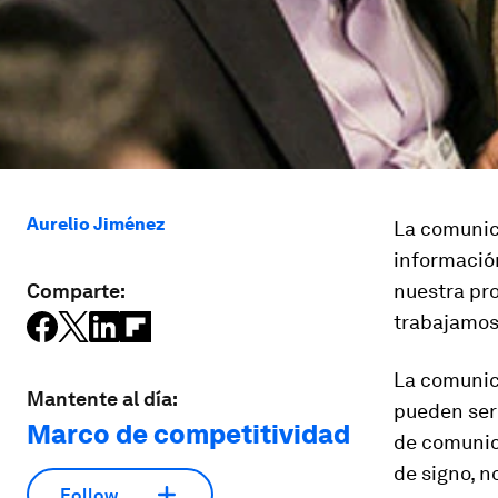
Aurelio Jiménez
La comunica
informació
Comparte:
nuestra pro
trabajamos
La comunic
Mantente al día:
pueden ser
Marco de competitividad
de comunica
de signo, n
Follow