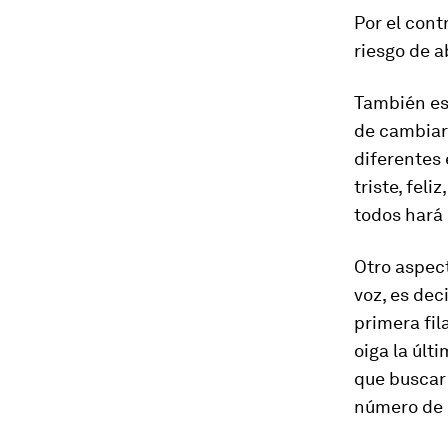
Por el cont
riesgo de a
También es
de cambiar
diferentes
triste, fel
todos hará
Otro aspect
voz, es dec
primera fil
oiga la últ
que buscar 
número de o