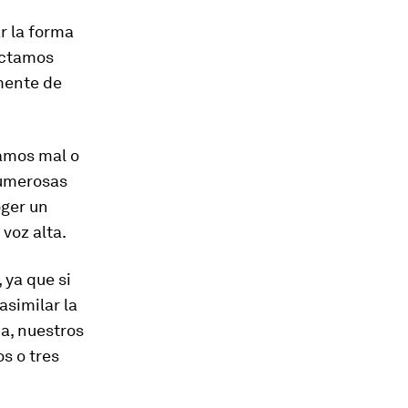
r la forma
ectamos
mente de
zamos mal o
numerosas
oger un
 voz alta.
 ya que si
similar la
a, nuestros
s o tres