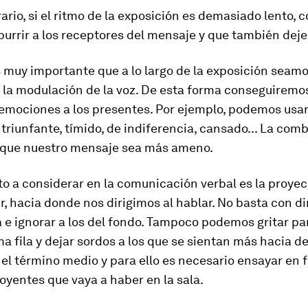
rario, si el ritmo de la exposición es demasiado lento, 
burrir a los receptores del mensaje y que también deje
 muy importante que a lo largo de la exposición seam
 la modulación de la voz. De esta forma conseguiremos
 emociones a los presentes. Por ejemplo, podemos usar
iz, triunfante, tímido, de indiferencia, cansado... La co
 que nuestro mensaje sea más ameno.
o a considerar en la comunicación verbal es la proyec
ir, hacia donde nos dirigimos al hablar. No basta con dir
a e ignorar a los del fondo. Tampoco podemos gritar pa
ima fila y dejar sordos a los que se sientan más hacia d
el término medio y para ello es necesario ensayar en 
yentes que vaya a haber en la sala.