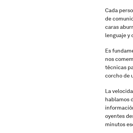
Cada perso
de comunica
caras abur
lenguaje y 
Es fundamen
nos comemo
técnicas pa
corcho de u
La velocida
hablamos d
informació
oyentes de
minutos e