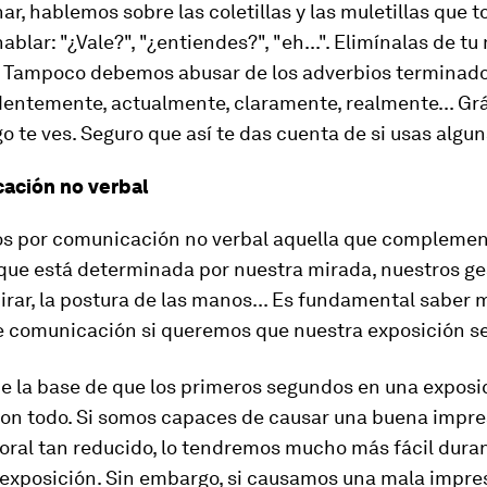
ar, hablemos sobre las coletillas y las muletillas que 
hablar:
"¿Vale?", "¿entiendes?", "eh..."
. Elimínalas de tu
r. Tampoco debemos abusar de los adverbios terminado
dentemente, actualmente, claramente, realmente
... G
go te ves. Seguro que así te das cuenta de si usas algun
ación no verbal
 por comunicación no verbal aquella que complement
que está determinada por nuestra mirada, nuestros ges
rar, la postura de las manos... Es fundamental saber 
e comunicación si queremos que nuestra exposición se
e la base de que los primeros segundos en una exposi
 son todo. Si somos capaces de causar una buena impre
ral tan reducido, lo tendremos mucho más fácil duran
 exposición. Sin embargo, si causamos una mala impre