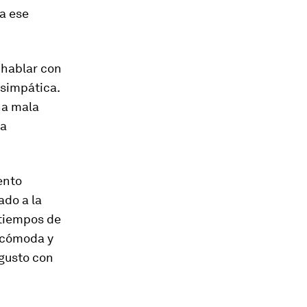
a ese
 hablar con
 simpática.
na mala
la
ento
ado a la
 tiempos de
r cómoda y
 gusto con