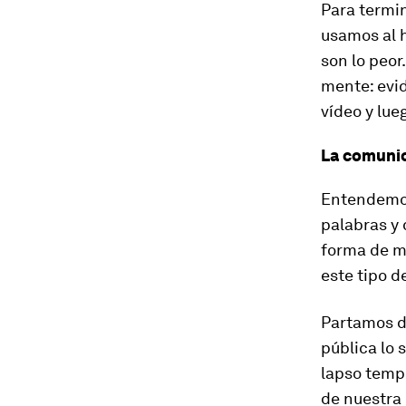
Para termin
usamos al 
son lo peo
mente:
evi
vídeo y lue
La comunic
Entendemos
palabras y 
forma de mi
este tipo d
Partamos d
pública lo
lapso tempo
de nuestra