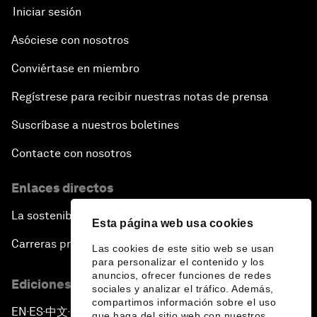
Iniciar sesión
Asóciese con nosotros
Conviértase en miembro
Regístrese para recibir nuestras notas de prensa
Suscríbase a nuestros boletines
Contacte con nosotros
Enlaces directos
La sostenibilidad en el Foro
Esta página web usa cookies
Carreras profesionales
Las cookies de este sitio web se usan
para personalizar el contenido y los
anuncios, ofrecer funciones de redes
Ediciones en otros idiomas
sociales y analizar el tráfico. Además,
compartimos información sobre el uso
EN
ES
中文
日本語
▪
▪
▪
que haga del sitio web con nuestros