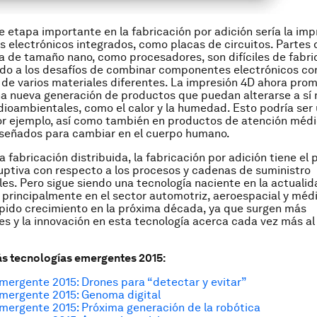
e etapa importante en la fabricación por adición sería la im
electrónicos integrados, como placas de circuitos. Partes 
de tamaño nano, como procesadores, son difíciles de fabri
do a los desafíos de combinar componentes electrónicos co
e varios materiales diferentes. La impresión 4D ahora pro
na nueva generación de productos que puedan alterarse a sí
oambientales, como el calor y la humedad. Esto podría ser ú
or ejemplo, así como también en productos de atención méd
iseñados para cambiar en el cuerpo humano.
la fabricación distribuida, la fabricación por adición tiene el
uptiva con respecto a los procesos y cadenas de suministro
es. Pero sigue siendo una tecnología naciente en la actualid
 principalmente en el sector automotriz, aeroespacial y médi
pido crecimiento en la próxima década, ya que surgen más
s y la innovación en esta tecnología acerca cada vez más a
s tecnologías emergentes 2015:
mergente 2015: Drones para “detectar y evitar”
mergente 2015: Genoma digital
mergente 2015: Próxima generación de la robótica