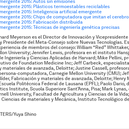
mergente 2015: Autos sin emisiones
mergente 2015: Plásticos termoestables reciclables
mergente 2015: Inteligencia artificial emergente
emergente 2015: Chips de computadora que imitan el cerebr
mergente 2015: Fabricación distribuida
mergente 2015: Técnicas de ingeniería genética precisas
nard Meyerson es el Director de Innovación y Vicepresident
y Presidente del Meta-Consejo sobre Nuevas Tecnologías. Est
xperiencia de miembros del consejo: William “Red” Whittaker,
lon University; Jennifer Lewis, profesora en el instituto Han
de Ingeniería y Ciencias Aplicadas de Harvard; Mike Pellini, p
cutivo de Foundation Medicine Inc; Jeff Carbeck, especialista 
y materiales de avanzada, Deloitte; Justine Cassell, profesor
persona-computadora, Carnegie Mellon University (CMU); Jef
 líder, Fabricación y materiales de avanzada, Deloitte; Henry
Escuela Politécnica Federal de Lausana (EPFL); Paolo Dario, d
ics Institute, Scuola Superiore Sant’Anna, Pisa; Mark Lynas,
rnell University, Facultad de Agricultura y Ciencias de la Vida;
 Ciencias de materiales y Mecánica, Instituto Tecnológico de
TERS/Yuya Shino