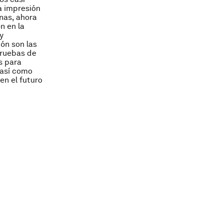
a impresión
nas, ahora
n en la
y
ón son las
pruebas de
s para
 así como
en el futuro