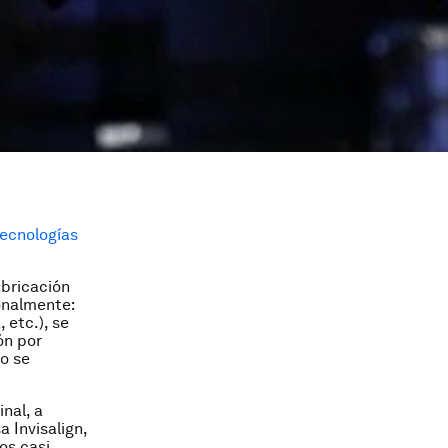
ecnologías
abricación
onalmente:
 etc.), se
ón por
go se
nal, a
 Invisalign,
los casi