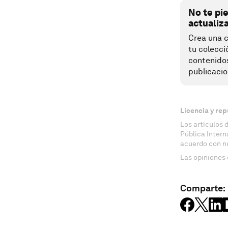
No te pi
actualiz
Crea una c
tu colecci
contenido
publicacio
Licencia y rep
Los artículos 
Pública Inter
acuerdo con n
Las opiniones 
Comparte: