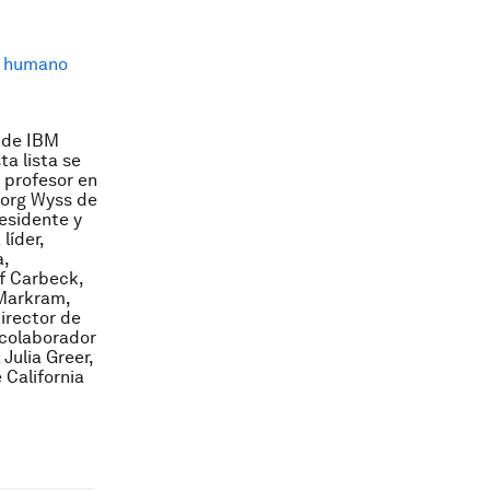
o humano
e de IBM
a lista se
 profesor en
sjorg Wyss de
residente y
líder,
a,
f Carbeck,
 Markram,
irector de
 colaborador
 Julia Greer,
 California