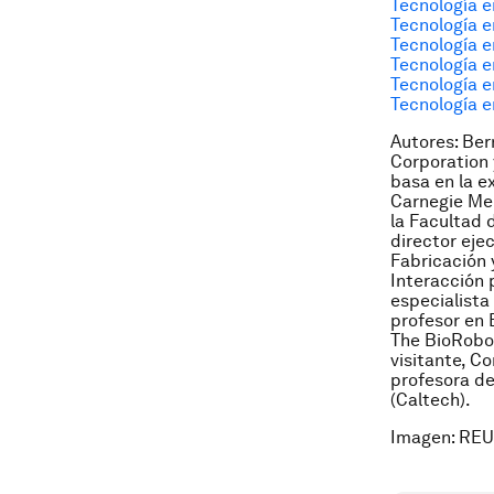
Tecnología e
Tecnología e
Tecnología e
Tecnología 
Tecnología e
Tecnología e
Autores: Ber
Corporation 
basa en la e
Carnegie Mel
la Facultad 
director eje
Fabricación 
Interacción 
especialista
profesor en 
The BioRobot
visitante, Co
profesora de
(Caltech).
Imagen: REU