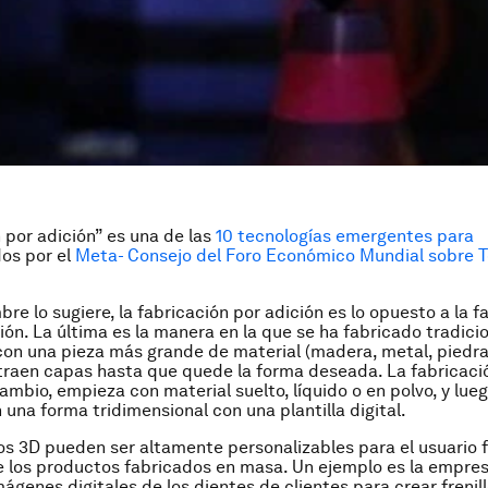
 por adición” es una de las
10 tecnologías emergentes para
os por el
Meta- Consejo del Foro Económico Mundial sobre T
.
re lo sugiere, la fabricación por adición es lo opuesto a la f
ión. La última es la manera en la que se ha fabricado tradici
on una pieza más grande de material (madera, metal, piedra,
traen capas hasta que quede la forma deseada. La fabricaci
cambio, empieza con material suelto, líquido o en polvo, y lue
 una forma tridimensional con una plantilla digital.
s 3D pueden ser altamente personalizables para el usuario fi
e los productos fabricados en masa. Un ejemplo es la empresa
mágenes digitales de los dientes de clientes para crear frenil