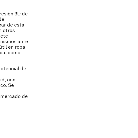
presión 3D de
de
car de esta
n otros
mete
 mismos ante
til en ropa
ica, como
 potencial de
ad, con
co. Se
l mercado de