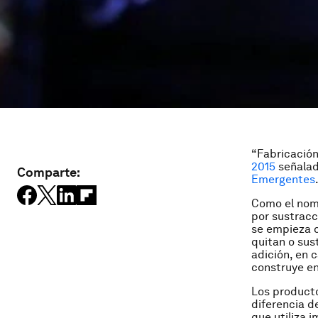
“Fabricación
2015
señalad
Comparte:
Emergentes
Como el nomb
por sustracc
se empieza c
quitan o sus
adición, en 
construye en
Los producto
diferencia d
que utiliza i