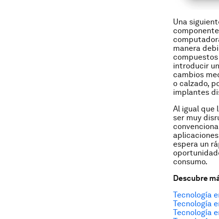
Una siguient
componentes 
computadora 
manera debi
compuestos d
introducir u
cambios medi
o calzado, p
implantes d
Al igual que 
ser muy disr
convencional
aplicaciones
espera un rá
oportunidade
consumo.
Descubre má
Tecnología e
Tecnología e
Tecnología e