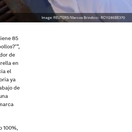
Image:
REUTERS/Marcos Brindicci - RC11285BE370
tiene 85
ollos?’”,
ador de
trella en
ia el
oria ya
rabajo de
una
 marca
ao 100%,