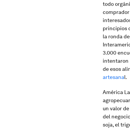
todo orgáni
comprador 
interesado
principios 
la ronda d
Interameric
3.000 encue
intentaron
de esos al
artesana
l.
América Lat
agropecuari
un valor de
del negocio
soja, el tr