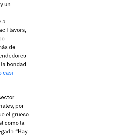
ay un
e a
ac Flavors,
co
 más de
 vendedores
 la bondad
o casi
sector
nales, por
ue el grueso
el como la
regado. “Hay