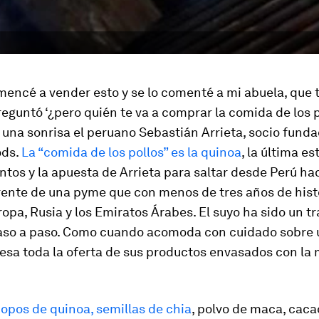
encé a vender esto y se lo comenté a mi abuela, que 
eguntó ‘¿pero quién te va a comprar la comida de los p
una sonrisa el peruano Sebastián Arrieta, socio fund
ods.
La “comida de los pollos” es la quinoa
, la última es
tos y la apuesta de Arrieta para saltar desde Perú hac
rente de una pyme que con menos de tres años de hist
opa, Rusia y los Emiratos Árabes. El suyo ha sido un t
aso a paso. Como cuando acomoda con cuidado sobre 
sa toda la oferta de sus productos envasados con la
opos de quinoa, semillas de chia
, polvo de maca, cac