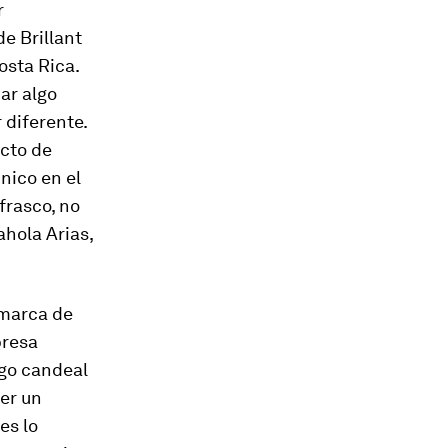
r
e Brillant
osta Rica.
ar algo
 diferente.
cto de
nico en el
frasco, no
ahola Arias,
 marca de
presa
igo candeal
der un
es lo