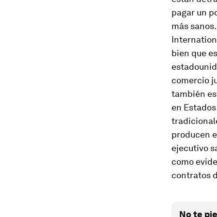
pagar un po
más sanos.
Internatio
bien que es
estadounid
comercio j
también es
en Estados 
tradicional
producen e
ejecutivo s
como evide
contratos 
No te pi