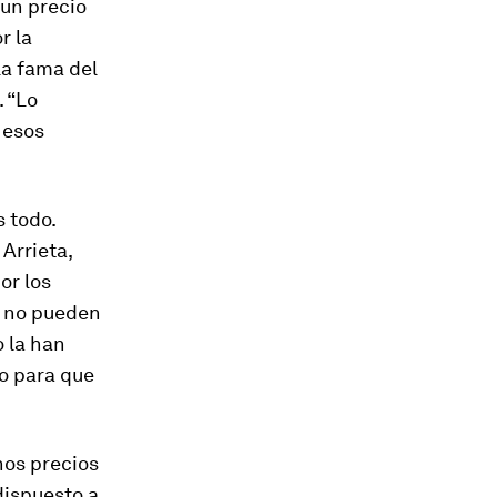
un precio
r la
la fama del
. “Lo
 esos
s todo.
Arrieta,
or los
e no pueden
 la han
po para que
nos precios
 dispuesto a