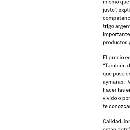
mismo que 
justo”, exp
competencia
trigo argen
importante 
productos p
El precio e
“También de
que puso en
aymaras. “
hacer las 
vivido o po
te conozcan
Calidad, in
están detrá