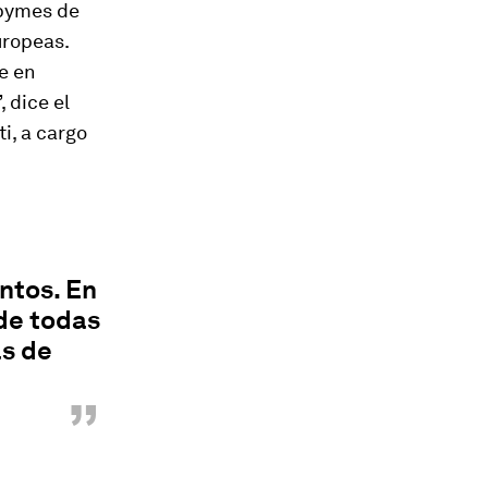
 pymes de
uropeas.
e en
 dice el
ti, a cargo
ntos. En
de todas
ás de
”