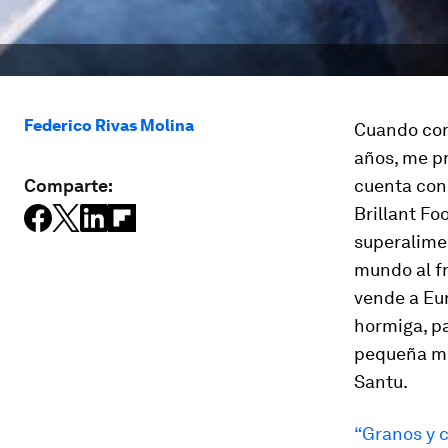
Federico Rivas Molina
Cuando com
años, me pr
Comparte:
cuenta con 
Brillant Fo
superalimen
mundo al f
vende a Eur
hormiga, p
pequeña me
Santu.
“Granos y c