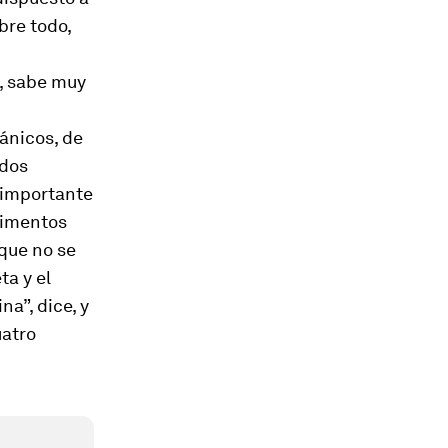
bre todo,
, sabe muy
ánicos, de
ados
 importante
limentos
 que no se
a y el
a”, dice, y
uatro