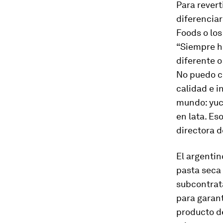
Para revert
diferenciar
Foods o lo
“Siempre h
diferente o
No puedo c
calidad e i
mundo: yuca
en lata. Es
directora d
El argenti
pasta seca 
subcontrata
para garant
producto de