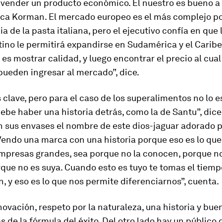
vender un producto económico. El nuestro es bueno a 
lica Korman. El mercado europeo es el más complejo po
 de la pasta italiana, pero el ejecutivo confía en que 
tino le permitirá expandirse en Sudamérica y el Caribe
es mostrar calidad, y luego encontrar el precio al cual
ueden ingresar al mercado”, dice.
s clave, pero para el caso de los superalimentos no lo e
be haber una historia detrás, como la de Santu”, dice 
 sus envases el nombre de este dios-jaguar adorado p
Vendo una marca con una historia porque eso es lo qu
empresas grandes, sea porque no la conocen, porque no
rque no es suya. Cuando esto es tuyo te tomas el tiem
, y eso es lo que nos permite diferenciarnos”, cuenta.
novación, respeto por la naturaleza, una historia y bue
s de la fórmula del éxito. Del otro lado hay un público