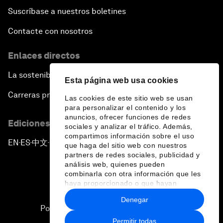
Suscríbase a nuestros boletines
Contacte con nosotros
Enlaces directos
La sostenibilidad en el Foro
Esta página web usa cookies
Carreras profesionales
Las cookies de este sitio web se usan
para personalizar el contenido y los
anuncios, ofrecer funciones de redes
Ediciones en otros idiomas
sociales y analizar el tráfico. Además,
compartimos información sobre el uso
EN
ES
中文
日本語
▪
▪
▪
que haga del sitio web con nuestros
partners de redes sociales, publicidad y
análisis web, quienes pueden
combinarla con otra información que les
haya proporcionado o que hayan
recopilado a partir del uso que haya
Denegar
hecho de sus servicios.
Política de privacidad y normas de uso
Permitir todas