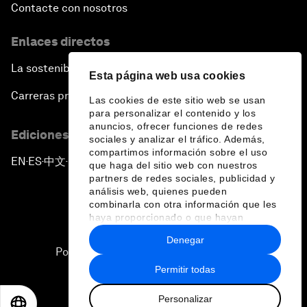
Contacte con nosotros
Enlaces directos
La sostenibilidad en el Foro
Esta página web usa cookies
Carreras profesionales
Las cookies de este sitio web se usan
para personalizar el contenido y los
anuncios, ofrecer funciones de redes
Ediciones en otros idiomas
sociales y analizar el tráfico. Además,
compartimos información sobre el uso
EN
ES
中文
日本語
▪
▪
▪
que haga del sitio web con nuestros
partners de redes sociales, publicidad y
análisis web, quienes pueden
combinarla con otra información que les
haya proporcionado o que hayan
recopilado a partir del uso que haya
Denegar
hecho de sus servicios.
Política de privacidad y normas de uso
Permitir todas
Sitemap
Personalizar
©
2026
Foro Económico Mundial
EN
ES
中文
日本語