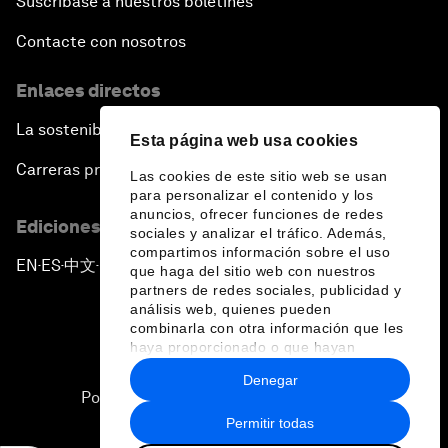
Suscríbase a nuestros boletines
Contacte con nosotros
Enlaces directos
La sostenibilidad en el Foro
Esta página web usa cookies
Carreras profesionales
Las cookies de este sitio web se usan
para personalizar el contenido y los
anuncios, ofrecer funciones de redes
Ediciones en otros idiomas
sociales y analizar el tráfico. Además,
compartimos información sobre el uso
EN
ES
中文
日本語
▪
▪
▪
que haga del sitio web con nuestros
partners de redes sociales, publicidad y
análisis web, quienes pueden
combinarla con otra información que les
haya proporcionado o que hayan
recopilado a partir del uso que haya
Denegar
hecho de sus servicios.
Política de privacidad y normas de uso
Permitir todas
Sitemap