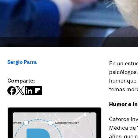
Sergio Parra
En un estud
psicólogos 
Comparte:
humor que 
temas morb
Humor e in
Catorce inv
Médica de V
años, que c