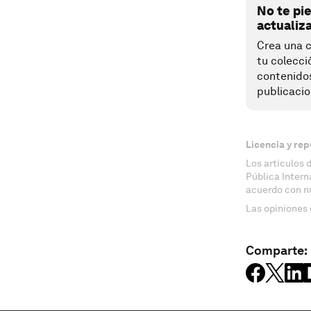
No te pi
actualiz
Crea una c
tu colecci
contenido
publicacio
Licencia y rep
Los artículos 
Pública Inter
acuerdo con n
Las opiniones 
Comparte: