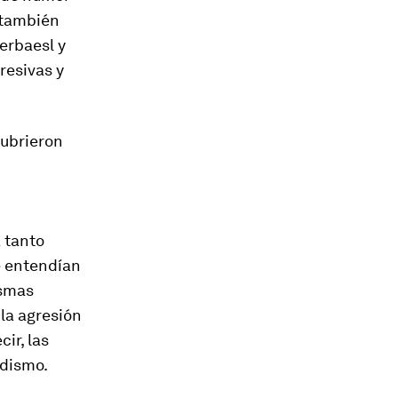
 también
erbaesl y
resivas y
cubrieron
 tanto
e entendían
ismas
la agresión
ir, las
adismo.