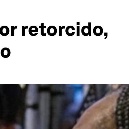
or retorcido,
io