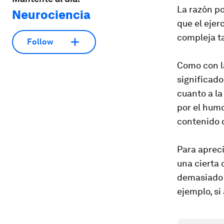
La razón po
Neurociencia
que el ejer
compleja t
Follow
Como con l
significad
cuanto a la
por el humo
contenido 
Para apreci
una cierta 
demasiado e
ejemplo, si