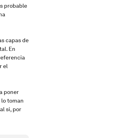
Es probable
una
as capas de
al. En
referencia
 el
ta poner
e lo toman
l si, por