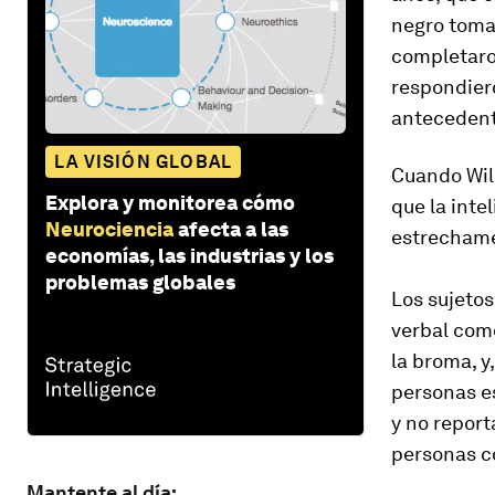
negro toma
completaron
respondier
antecedent
LA VISIÓN GLOBAL
Cuando Will
Explora y monitorea cómo
que la inte
Neurociencia
afecta a las
estrechame
economías, las industrias y los
problemas globales
Los sujetos
verbal com
la broma, y
personas es
y no report
personas c
Mantente al día: