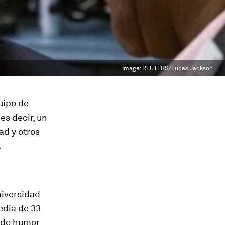
Image:
REUTERS/Lucas Jackson
uipo de
es decir, un
ad y otros
.
niversidad
edia de 33
s de humor