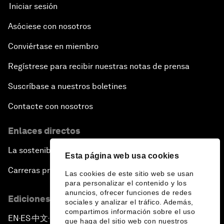
Iniciar sesión
Asóciese con nosotros
Conviértase en miembro
Regístrese para recibir nuestras notas de prensa
Suscríbase a nuestros boletines
Contacte con nosotros
Enlaces directos
La sostenibilidad en el Foro
Esta página web usa cookies
Carreras profesionales
Las cookies de este sitio web se usan
para personalizar el contenido y los
anuncios, ofrecer funciones de redes
Ediciones en otros idiomas
sociales y analizar el tráfico. Además,
compartimos información sobre el uso
EN
ES
中文
日本語
▪
▪
▪
que haga del sitio web con nuestros