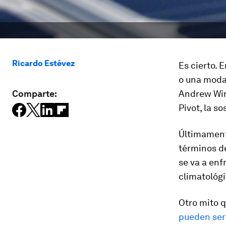
Ricardo Estévez
Es cierto. 
o una moda,
Comparte:
Andrew Wins
Pivot, la s
Últimament
términos de
se va a enf
climatológi
Otro mito 
pueden ser