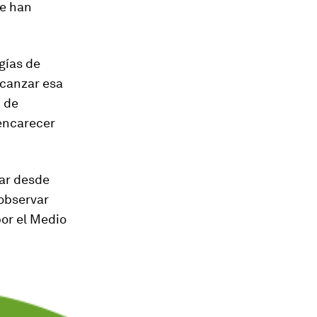
se han
gías de
lcanzar esa
n de
encarecer
iar desde
observar
por el Medio