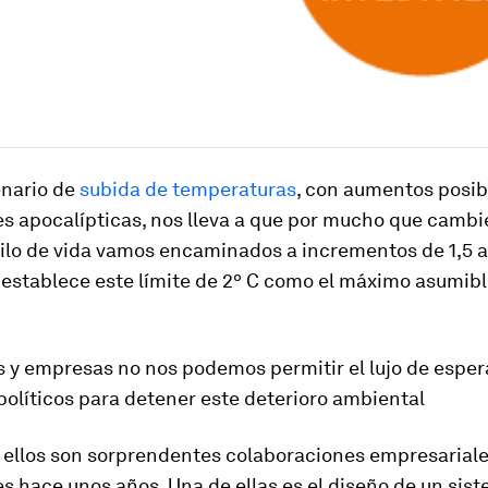
enario de
subida de temperaturas
, con aumentos posib
s apocalípticas, nos lleva a que por mucho que camb
ilo de vida vamos encaminados a incrementos de 1,5 a
 establece este límite de 2º C como el máximo asumib
 y empresas no nos podemos permitir el lujo de esper
políticos para detener este deterioro ambiental
 ellos son sorprendentes colaboraciones empresariale
 hace unos años. Una de ellas es el diseño de un sis