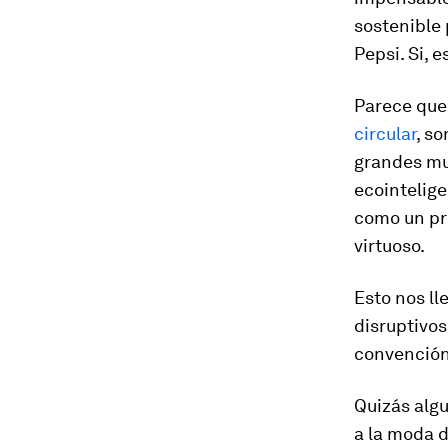
sostenible 
Pepsi. Si, 
Parece que
circular
, s
grandes mul
ecointelige
como un pri
virtuoso.
Esto nos ll
disruptivos
convención 
Quizás alg
a la moda d