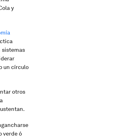
Cola y
omía
ctica
n sistemas
iderar
o un círculo
ntar otros
la
sustentan.
engancharse
o verde ó