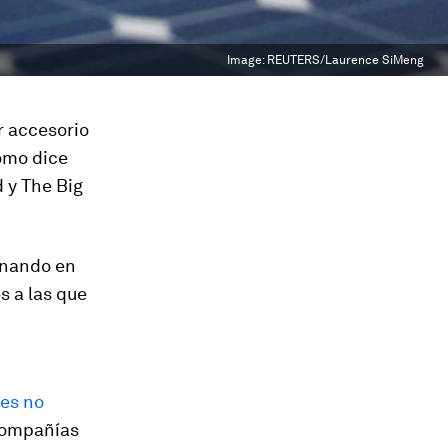
Image:
REUTERS/Laurence SiMeng
r accesorio
Como dice
 y The Big
onando en
s a las que
les no
 compañías