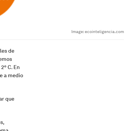
Image:
ecointeligencia.com
les de
iemos
 2º C. En
le a medio
ar que
s,
tema