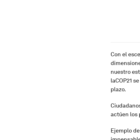
Con el esc
dimensione
nuestro est
laCOP21 se
plazo.
Ciudadanos
actúen los 
Ejemplo de
impensables