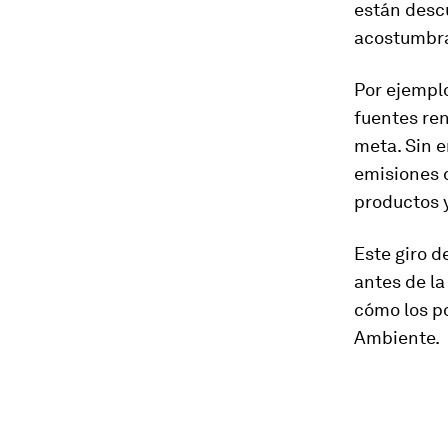
están descu
acostumbra
Por ejemplo
fuentes ren
meta. Sin e
emisiones 
productos y
Este giro d
antes de l
cómo los po
Ambiente.