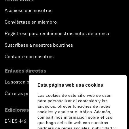
Asóciese con nosotros
Conviértase en miembro
Regístrese para recibir nuestras notas de prensa
Suscríbase a nuestros boletines
Contacte con nosotros
Enlaces directos
La sostenibilidad en el Foro
Esta página web usa cookies
Carreras profesionales
Las cookies de este sitio web se usan
para personalizar el contenido y los
anuncios, ofrecer funciones de redes
Ediciones en otros idiomas
sociales y analizar el tráfico. Además,
compartimos información sobre el uso
EN
ES
中文
日本語
▪
▪
▪
que haga del sitio web con nuestros
partners de redes sociales, publicidad y