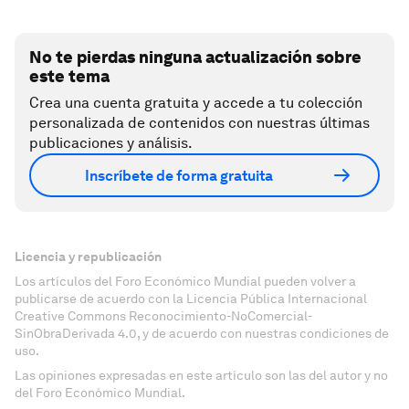
No te pierdas ninguna actualización sobre
este tema
Crea una cuenta gratuita y accede a tu colección
personalizada de contenidos con nuestras últimas
publicaciones y análisis.
Inscríbete de forma gratuita
Licencia y republicación
Los artículos del Foro Económico Mundial pueden volver a
publicarse de acuerdo con la Licencia Pública Internacional
Creative Commons Reconocimiento-NoComercial-
SinObraDerivada 4.0, y de acuerdo con nuestras condiciones de
uso.
Las opiniones expresadas en este artículo son las del autor y no
del Foro Económico Mundial.