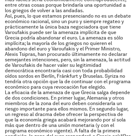
entre otras cosas porque brindaría una oportunidad a
los griegos de volver a las andadas.
Así, pues, lo que estamos presenciando no es un debate
económico racional, sino un puro y siempre regateo y
prácticamente la única baza negociadora que tiene
Varoufakis puede ser la amenaza implícita de que
Grecia podría abandonar el euro. La amenaza es sólo
implícita; la mayoría de los griegos no quieren el
abandono del euro y Varoufakis y el Primer Ministro,
Alexis Tsipras, han procurado últimamente no declarar
semejantes intenciones, pero, sin la amenaza, la actitud
de Varoufakis de hacer valer su legitimidad
democrática encontraría casi con toda probabilidad
oídos sordos en Berlín, Fránkfurt y Bruselas. Syriza no
tendría otra opción que la de continuar con el programa
económico para cuya revocación fue elegido.
La eficacia de la amenaza de que Grecia salga depende
de dos condiciones. En primer lugar, Alemania y otros
miembros de la zona del euro deben considerarla un
riesgo importante para ellos mismos. En segundo lugar,
un regreso al dracma debe ofrecer la perspectiva de
que la economía griega acabará mejorando por sí sola
más que dentro de una unión monetaria (y con el
programa económico vigente). A falta de la primera