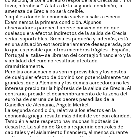
condición, la zona del euro responderá a Grecia así: “Por
favor, márchese”. A falta de la segunda condición, la
amenaza de Grecia no será creíble.
Y aquí es donde la economía vuelve a salir a escena.
Examinemos la primera condición. Algunos
observadores parecen haberse convencido de que
cualesquiera efectos indirectos de la salida de Grecia
serían soportables. Grecia es pequeña y, además, está
en una situación extraordinariamente desesperada, por
lo que es posible que otros miembros frágiles –España,
Portugal e Italia– se libraran del contagio financiero y la
viabilidad del euro no resultase afectada
dramáticamente.
Pero las consecuencias son imprevisibles y los costos
de cualquier efecto de dominó son potencialmente tan
grandes, que a Alemania y los demás acreedores no les
interesa precipitar la hipótesis de la salida de Grecia. Al
contrario, presidir el desmembramiento de la zona del
euro ha de ser una de las peores pesadillas de la
Canciller de Alemania, Angela Merkel.
La segunda condición, relativa a los efectos en la
economía griega, resulta más dificil de ver con claridad.
También a este respecto hay muchas hipótesis de
desastre. La salida de Grecia requeriría controles de
capitales y el aislamiento financiero, al menos durante