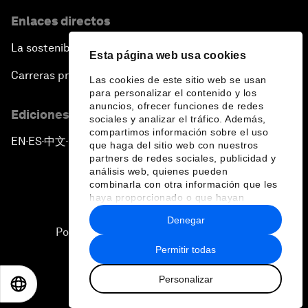
Enlaces directos
La sostenibilidad en el Foro
Esta página web usa cookies
Carreras profesionales
Las cookies de este sitio web se usan
para personalizar el contenido y los
anuncios, ofrecer funciones de redes
Ediciones en otros idiomas
sociales y analizar el tráfico. Además,
compartimos información sobre el uso
EN
ES
中文
日本語
▪
▪
▪
que haga del sitio web con nuestros
partners de redes sociales, publicidad y
análisis web, quienes pueden
combinarla con otra información que les
haya proporcionado o que hayan
recopilado a partir del uso que haya
Denegar
hecho de sus servicios.
Política de privacidad y normas de uso
Permitir todas
Sitemap
Personalizar
©
2026
Foro Económico Mundial
EN
ES
中文
日本語