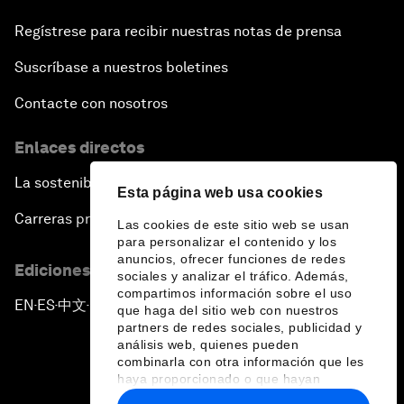
Regístrese para recibir nuestras notas de prensa
Suscríbase a nuestros boletines
Contacte con nosotros
Enlaces directos
La sostenibilidad en el Foro
Esta página web usa cookies
Carreras profesionales
Las cookies de este sitio web se usan
para personalizar el contenido y los
anuncios, ofrecer funciones de redes
Ediciones en otros idiomas
sociales y analizar el tráfico. Además,
compartimos información sobre el uso
EN
ES
中文
日本語
▪
▪
▪
que haga del sitio web con nuestros
partners de redes sociales, publicidad y
análisis web, quienes pueden
combinarla con otra información que les
haya proporcionado o que hayan
recopilado a partir del uso que haya