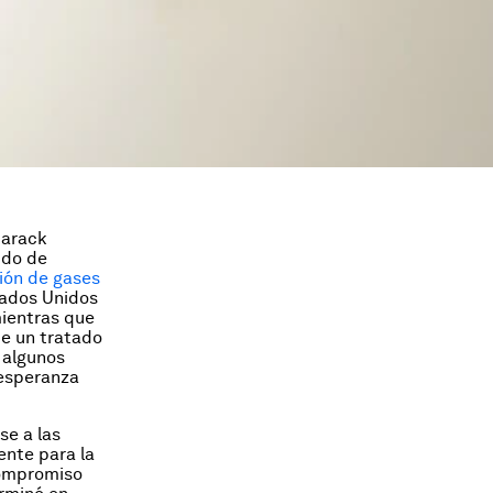
Barack
ido de
ción de gases
tados Unidos
mientras que
de un tratado
 algunos
 esperanza
se a las
ente para la
compromiso