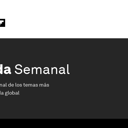
da
Semanal
nal de los temas más
a global