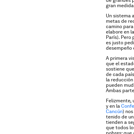
de grandes p
gran medida 
Un sistema a
metas de red
camino para 
elabore en l
París). Pero
es justo pedi
desempeño de
A primera vi
que el estad
sostiene que
de cada país
la reducción
pueden mudar
Ambas partes
Felizmente, 
y en la
Confe
Cancún
) nos
tenido de un
tienden a se
que todos lo
pobres; que 