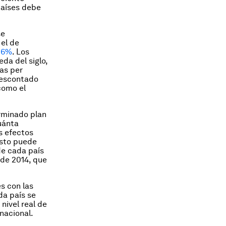
países debe
se
el de
1,6%
. Los
da del siglo,
as per
descontado
como el
rminado plan
uánta
s efectos
esto puede
de cada país
 de 2014, que
es con las
da país se
nivel real de
nacional.