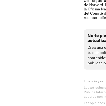
Clinton; act
de Harvard. 
la
Oficina
Na
del
Comité d
recuperació
No te pi
actualiz
Crea una c
tu colecci
contenido
publicacio
Licencia y rep
Los artículos 
Pública Inter
acuerdo con n
Las opiniones 