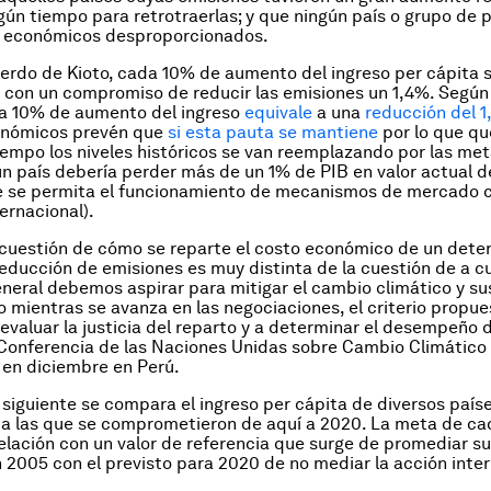
gún tiempo para retrotraerlas; y que ningún país o grupo de 
os económicos desproporcionados.
erdo de Kioto, cada 10% de aumento del ingreso per cápita 
con un compromiso de reducir las emisiones un 1,4%. Según 
a 10% de aumento del ingreso
equivale
a una
reducción del 
nómicos prevén que
si esta pauta se mantiene
por lo que que
iempo los niveles históricos se van reemplazando por las met
ún país debería perder más de un 1% de PIB en valor actual 
e se permita el funcionamiento de mecanismos de mercado 
ernacional).
 cuestión de cómo se reparte el costo económico de un dete
educción de emisiones es muy distinta de la cuestión de a c
neral debemos aspirar para mitigar el cambio climático y su
o mientras se avanza en las negociaciones, el criterio propu
evaluar la justicia del reparto y a determinar el desempeño 
 Conferencia de las Naciones Unidas sobre Cambio Climático
 en diciembre en Perú.
o siguiente se compara el ingreso per cápita de diversos país
a las que se comprometieron de aquí a 2020. La meta de ca
elación con un valor de referencia que surge de promediar su 
 2005 con el previsto para 2020 de no mediar la acción inter