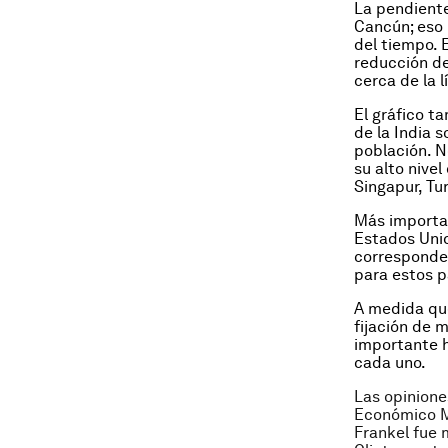
La pendiente
Cancún; eso 
del tiempo. 
reducción de
cerca de la l
El gráfico t
de la India 
población. N
su alto nive
Singapur, Tu
Más importan
Estados Unid
corresponden
para estos p
A medida que
fijación de 
importante h
cada uno.
Las opinione
Económico M
Frankel fue 