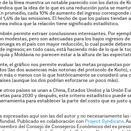
 de la línea muestra un notable parecido con los datos de Ki
indica que la idea de lo que es una reducción justa se mantuv
En promedio, cada 10% de aumento del ingreso corresponde 
l 1,4% de las emisiones. El hecho de que los países tiendan 
ínea indica que la relación tiene significado estadístico.
ambién permite extraer conclusiones interesantes. Por ejempl
son modestas, pero son adecuadas para los bajos ingresos de
oruega es el país con mayor reducción, lo cual puede debers
l de ingresos; en todo caso, está haciendo más de lo que le to
rquía y Moldavia no parecen estar a la altura de las expectat
te, el gráfico nos permite evaluar las metas propuestas por
os (las dos ausencias más notorias del protocolo de Kioto), 
 más o menos con lo que históricamente se consideró una c
aíses (aunque los dos podrían esforzarse un poco más).
 otros países se unan a China, Estados Unidos y la Unión Eu
metas para 2030 y después, este criterio estadístico puede s
erramienta para establecer la parte del costo que es justo
s expresadas aquí son las del autor y no necesariamente las 
undial. Publicado en colaboración con
Project Syndicate
.
Au
miembro del Consejo de Consejeros Económicos del ex presid