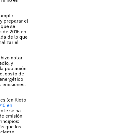
erminó en
umplir
y preparar el
 que se
o de 2015 en
ada de lo que
alizar el
 hizo notar
dio, y
la población
el costo de
 energético
s emisiones.
es (en Kioto
010 en
ente se ha
 de emisión
incipios:
ás que los
eciente