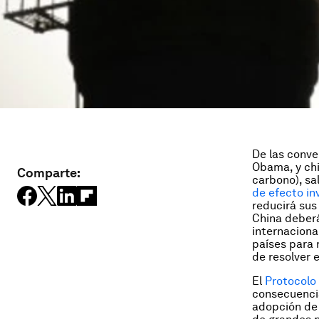
De las conve
Obama, y chi
Comparte:
carbono), sa
de efecto in
reducirá sus
China deberá
internaciona
países para 
de resolver 
El
Protocolo
consecuencia
adopción de 