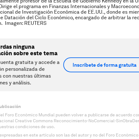
ualmente profesor de la Escuela de Gobierno Kennedy en la U
Dirige el programa en Finanzas Internacionales y Macroecon
cional
de Investigación Económica
de EE.UU., donde es mie
e Datación d
e
l Ciclo E
con
ómi
co
, encargado de arbitrar la rec
n.
Imagen: REUTERS
erdas ninguna
ación sobre este tema
uenta gratuita y accede a
Inscríbete de forma gratuita
ón personalizada de
s con nuestras últimas
nes y análisis.
ublicación
del Foro Económico Mundial pueden volver a publicarse de acuerdo con
nacional Creative Commons Reconocimiento-NoComercial-SinObraDeri
uestras condiciones de uso.
expresadas en este artículo son las del autor y no del Foro Económico