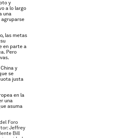
oto y
o a lo largo
a una
a agruparse
o, las metas
 su
e en parte a
ca. Pero
ivas.
 China y
que se
uota justa
ropea en la
er una
 que asuma
del Foro
tor: Jeffrey
ente Bill