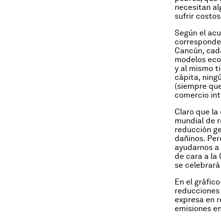
necesitan al
sufrir cost
Según el acu
corresponde 
Cancún, cad
modelos eco
y al mismo t
cápita, ning
(siempre qu
comercio int
Claro que la
mundial de r
reducción ge
dañinos. Per
ayudarnos a 
de cara a la
se celebrará
En el gráfic
reducciones 
expresa en r
emisiones en