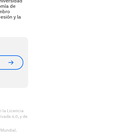
niversidad
omía de
mbro
esión y la
 la Licencia
vada 4.0, y de
 Mundial.