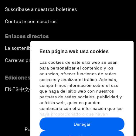
Suscríbase a nuestros boletines
Contacte con nosotros
Enlaces directos
La sostenibilidad en el Foro
Esta página web usa cookies
Carreras profesionales
Las cookies de este sitio web se usan
para personalizar el contenido y los
anuncios, ofrecer funciones de redes
Ediciones en otros idiomas
sociales y analizar el tráfico. Además,
compartimos información sobre el uso
EN
ES
中文
日本語
▪
▪
▪
que haga del sitio web con nuestros
partners de redes sociales, publicidad y
análisis web, quienes pueden
combinarla con otra información que les
haya proporcionado o que hayan
recopilado a partir del uso que haya
Denegar
hecho de sus servicios.
Política de privacidad y normas de uso