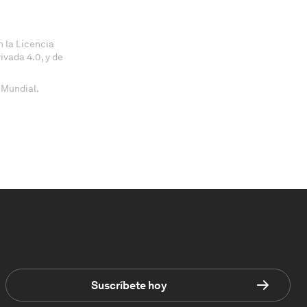
 la Licencia
vada 4.0, y de
 Mundial.
Suscríbete hoy