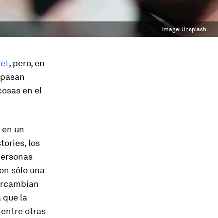
Image:
Unsplash
net
, pero, en
s pasan
cosas en el
o en un
ories, los
personas
son sólo una
tercambian
a que la
 entre otras