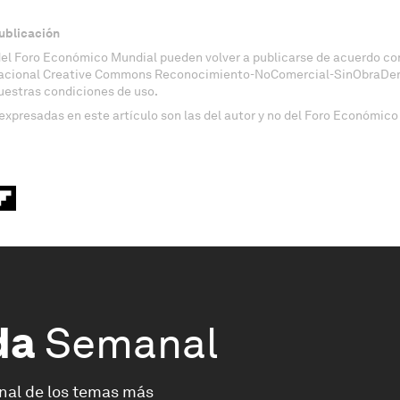
ublicación
del Foro Económico Mundial pueden volver a publicarse de acuerdo con
nacional Creative Commons Reconocimiento-NoComercial-SinObraDeri
uestras condiciones de uso.
expresadas en este artículo son las del autor y no del Foro Económico
da
Semanal
nal de los temas más