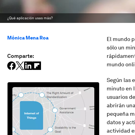
¿Qué aplicación usas más?
Mónica Mena Roa
El mundo p
sólo un min
Comparte:
rápidamente
mundo onli
Según las 
minuto en I
usuarios d
abrirán una
pequeña mu
datos y act
actividad e