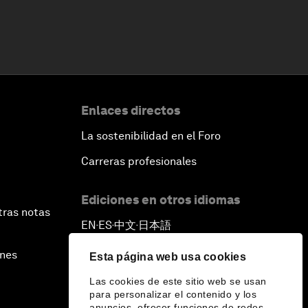
Enlaces directos
La sostenibilidad en el Foro
Carreras profesionales
Ediciones en otros idiomas
tras notas
EN
ES
中文
日本語
▪
▪
▪
ines
Esta página web usa cookies
Las cookies de este sitio web se usan
para personalizar el contenido y los
anuncios, ofrecer funciones de redes