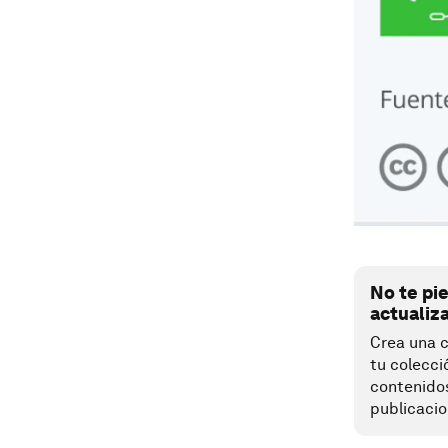
No te pi
actualiz
Crea una c
tu colecci
contenido
publicacio