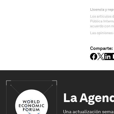
Licencia y rep
Los artículos 
Pública Inter
acuerdo con n
Las opiniones 
Comparte:
La Agen
Una actualización sema