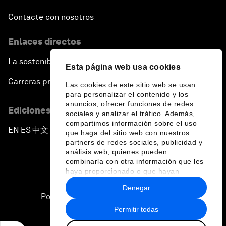
Contacte con nosotros
Enlaces directos
La sostenibilidad en el Foro
Esta página web usa cookies
Carreras profesionales
Las cookies de este sitio web se usan
para personalizar el contenido y los
anuncios, ofrecer funciones de redes
Ediciones en otros idiomas
sociales y analizar el tráfico. Además,
compartimos información sobre el uso
EN
ES
中文
日本語
▪
▪
▪
que haga del sitio web con nuestros
partners de redes sociales, publicidad y
análisis web, quienes pueden
combinarla con otra información que les
haya proporcionado o que hayan
recopilado a partir del uso que haya
Denegar
hecho de sus servicios.
Política de privacidad y normas de uso
Permitir todas
Sitemap