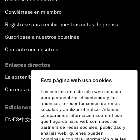
Conviértase en miembro
Regístrese para recibir nuestras notas de prensa
Suscríbase a nuestros boletines
Contacte con nosotros
Enlaces directos
La sostenibilidad en el Foro
Esta página web usa cookies
Carreras profesionales
Las cookies de este sitio web se usan
para personalizar el contenido y los
anuncios, ofrecer funciones de redes
Ediciones en otros idiomas
sociales y analizar el tráfico. Además,
compartimos información sobre el uso
EN
ES
中文
日本語
▪
▪
▪
que haga del sitio web con nuestros
partners de redes sociales, publicidad y
análisis web, quienes pueden
combinarla con otra información que les