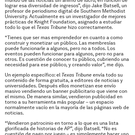
mundo de las noticias sin ánimo de lucro, en función de
lograr esa diversidad de ingresos”, dijo Jake Batsell, un
profesor de periodismo digital de Southern Methodist
University. Actualmente es un investigador de mejores
prácticas de Knight Foundation, asignado a estudiar
todo lo que el
Texas Tribune
hizo correctamente.
“Tienes que ser mas emprendedor en cuanto a como
construir y monetizar un público. Las membresías
puede funcionarle a algunos, pero no a todos. Los
eventos pueden funcionar para algunos, pero no para
otros. Es cuestión de conocer tu público, cubriendo una
necesidad para ese público, y creando valor”, me dijo.
Un ejemplo específico: el
Texas Tribune
envía todo su
contenido de forma gratuita, a editores de noticias y
universidades. Después ellos monetizan ese envío
masivo vendiendo un banner publicitario que viene con
el mismo. De manera similar, vendieron publicidad en
torno a su herramienta más popular – un espacio
normalmente vacío en la mayoría de las páginas web de
noticias.
“Vendieron patrocinio en torno a lo que es una lista
glorificada de historias de AP”, dijo Batsell. “No es
cuestión de pago por juego – es simplemente hacer uso