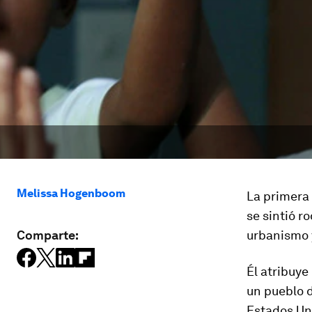
Melissa Hogenboom
La primera 
se sintió r
Comparte:
urbanismo y
Él atribuye
un pueblo d
Estados Uni