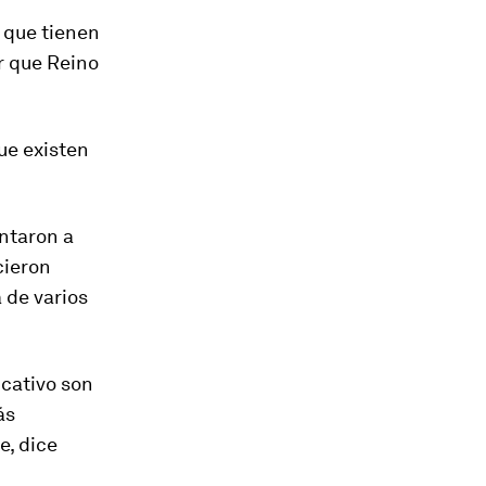
s que tienen
r que Reino
ue existen
ntaron a
cieron
 de varios
ucativo son
ás
e, dice