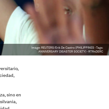
Image:
REUTERS/Erik De Castro (PHILIPPINES - Tags:
ANNIVERSARY DISASTER SOCIETY) - RTR4DERC
ersitario,
ciedad,
za, sino en
silvania,
sidad.