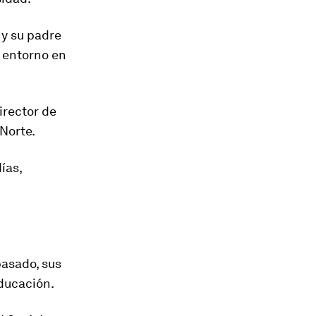
, y su padre
n entorno en
irector de
Norte.
ías,
asado, sus
educación.