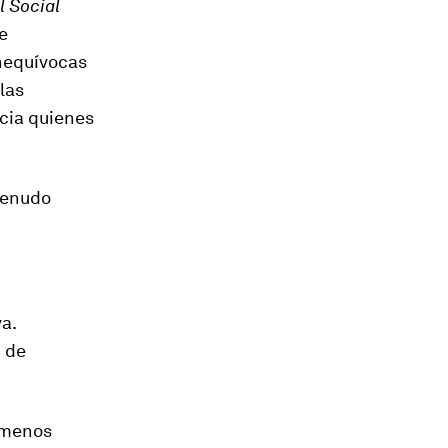
l Social
e
inequívocas
las
cia quienes
menudo
a.
d de
n menos