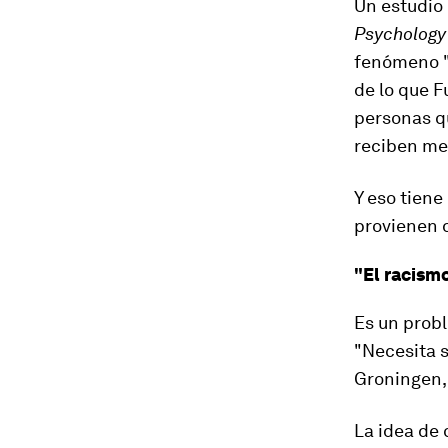
Un estudio
Psychology
fenómeno
de lo que F
personas q
reciben me
Y eso tiene
provienen d
"El racismo
Es un probl
"Necesita s
Groningen, 
La idea de 