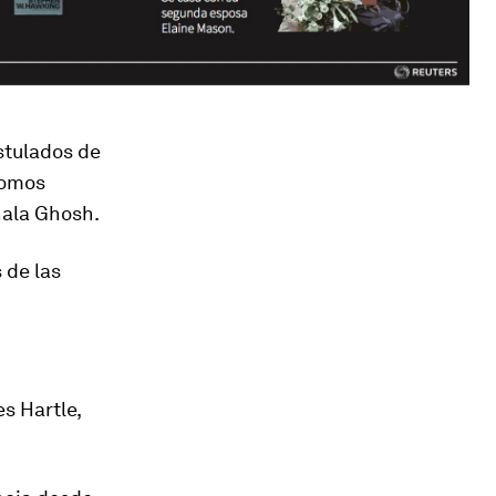
stulados de
nomos
ñala Ghosh.
 de las
s Hartle,