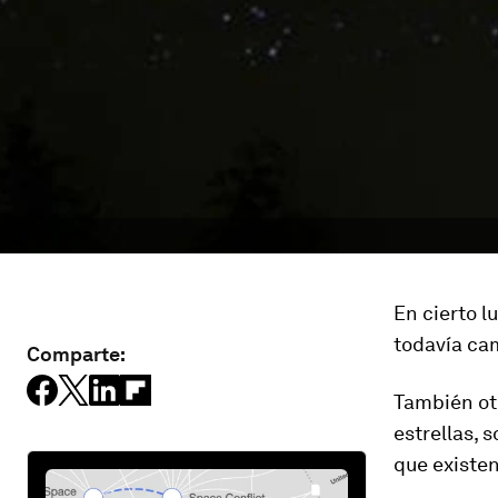
En cierto l
todavía cam
Comparte:
También ot
estrellas, 
que existen