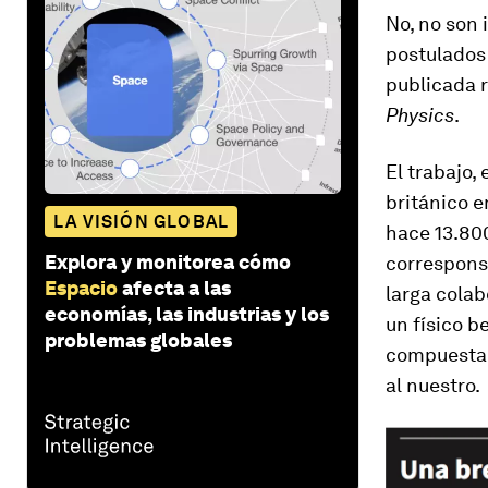
No, no son 
postulados
publicada 
Physics
.
El trabajo,
británico 
LA VISIÓN GLOBAL
hace 13.80
Explora y monitorea cómo
corresponsa
Espacio
afecta a las
larga cola
economías, las industrias y los
un físico b
problemas globales
compuesta 
a
l nuestro.