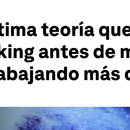
tima teoría qu
ng antes de mo
rabajando más 