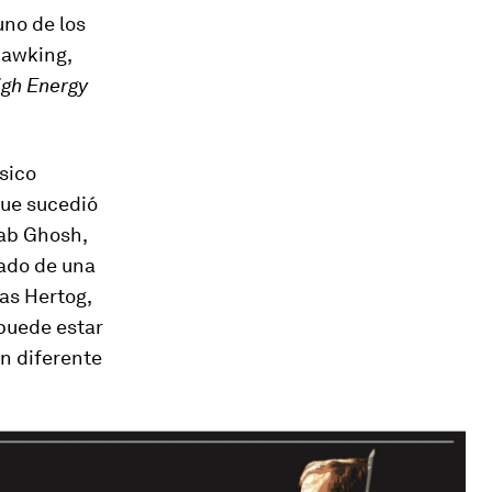
uno de los
Hawking
,
igh Energy
ísico
que sucedió
lab Ghosh,
tado de una
as Hertog,
 puede estar
n diferente