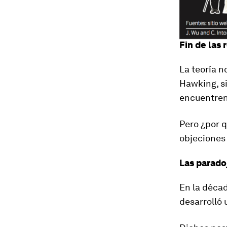
Fin de las
La teoría n
Hawking, s
encuentren 
Pero ¿por q
objeciones 
Las parado
En la décad
desarrolló 