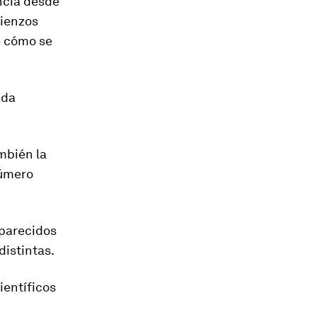
ncia desde
mienzos
e cómo se
ada
ambién la
número
 parecidos
distintas.
ientíficos