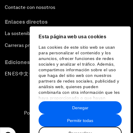
Contacte con nosotros
Enlaces directos
La sostenibilidad en el Foro
Esta página web usa cookies
Carreras profesionales
Las cookies de este sitio web se usan
para personalizar el contenido y los
anuncios, ofrecer funciones de redes
Ediciones en otros idiomas
sociales y analizar el tráfico. Además,
compartimos información sobre el uso
EN
ES
中文
日本語
▪
▪
▪
que haga del sitio web con nuestros
partners de redes sociales, publicidad y
análisis web, quienes pueden
combinarla con otra información que les
haya proporcionado o que hayan
recopilado a partir del uso que haya
Denegar
hecho de sus servicios.
Política de privacidad y normas de uso
Permitir todas
Sitemap