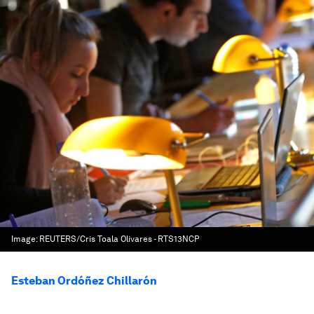
Image:
REUTERS/Cris Toala Olivares - RTS13NCP
Esteban Ordóñez Chillarón