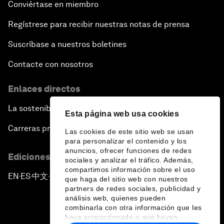
Conviértase en miembro
Regístrese para recibir nuestras notas de prensa
Suscríbase a nuestros boletines
Contacte con nosotros
Enlaces directos
La sostenibilidad en el Foro
Esta página web usa cookies
Carreras profesionales
Las cookies de este sitio web se usan
para personalizar el contenido y los
anuncios, ofrecer funciones de redes
Ediciones en otros idiomas
sociales y analizar el tráfico. Además,
compartimos información sobre el uso
EN
ES
中文
日本語
▪
▪
▪
que haga del sitio web con nuestros
partners de redes sociales, publicidad y
análisis web, quienes pueden
combinarla con otra información que les
haya proporcionado o que hayan