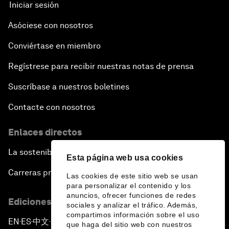
Iniciar sesión
Asóciese con nosotros
Conviértase en miembro
Regístrese para recibir nuestras notas de prensa
Suscríbase a nuestros boletines
Contacte con nosotros
Enlaces directos
La sostenibilidad en el Foro
Esta página web usa cookies
Carreras profesionales
Las cookies de este sitio web se usan
para personalizar el contenido y los
anuncios, ofrecer funciones de redes
Ediciones en otros idiomas
sociales y analizar el tráfico. Además,
compartimos información sobre el uso
EN
ES
中文
日本語
▪
▪
▪
que haga del sitio web con nuestros