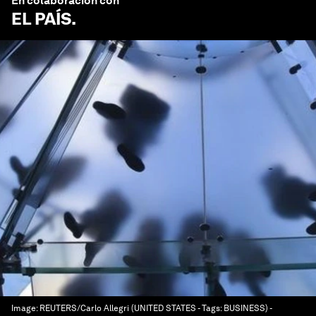
En colaboración con
EL PAÍS
.
Image:
REUTERS/Carlo Allegri (UNITED STATES - Tags: BUSINESS) -