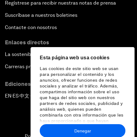
Regístrese para recibir nuestras notas de prensa
Suscríbase a nuestros boletines
Contacte con nosotros
Enlaces directos
La sostenibilidad en el Foro
Esta página web usa cookies
Carreras profesionales
Las cookies de este sitio web se usan
para personalizar el contenido y los
anuncios, ofrecer funciones de redes
Ediciones en otros idiomas
sociales y analizar el tráfico. Además,
compartimos información sobre el uso
EN
ES
中文
日本語
▪
▪
▪
que haga del sitio web con nuestros
partners de redes sociales, publicidad y
análisis web, quienes pueden
combinarla con otra información que les
haya proporcionado o que hayan
recopilado a partir del uso que haya
Denegar
hecho de sus servicios.
Política de privacidad y normas de uso