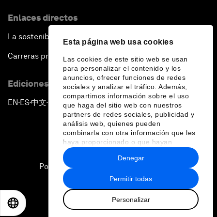
Enlaces directos
La sostenibilidad en el Foro
Esta página web usa cookies
Carreras profesionales
Las cookies de este sitio web se usan
para personalizar el contenido y los
anuncios, ofrecer funciones de redes
Ediciones en otros idiomas
sociales y analizar el tráfico. Además,
compartimos información sobre el uso
EN
ES
中文
日本語
▪
▪
▪
que haga del sitio web con nuestros
partners de redes sociales, publicidad y
análisis web, quienes pueden
combinarla con otra información que les
haya proporcionado o que hayan
recopilado a partir del uso que haya
Denegar
hecho de sus servicios.
Política de privacidad y normas de uso
Permitir todas
Sitemap
Personalizar
©
2026
Foro Económico Mundial
EN
ES
中文
日本語