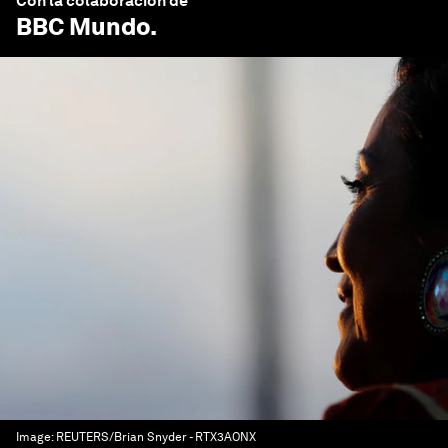
Con la colaboración de
BBC Mundo
.
Image:
REUTERS/Brian Snyder - RTX3AONX