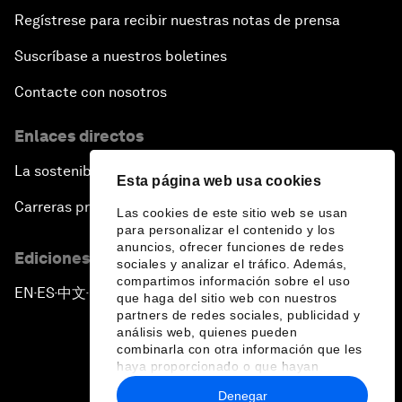
Regístrese para recibir nuestras notas de prensa
Suscríbase a nuestros boletines
Contacte con nosotros
Enlaces directos
La sostenibilidad en el Foro
Esta página web usa cookies
Carreras profesionales
Las cookies de este sitio web se usan
para personalizar el contenido y los
anuncios, ofrecer funciones de redes
Ediciones en otros idiomas
sociales y analizar el tráfico. Además,
compartimos información sobre el uso
EN
ES
中文
日本語
▪
▪
▪
que haga del sitio web con nuestros
partners de redes sociales, publicidad y
análisis web, quienes pueden
combinarla con otra información que les
haya proporcionado o que hayan
recopilado a partir del uso que haya
Denegar
hecho de sus servicios.