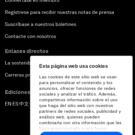
Conviértase en miembro
Regístrese para recibir nuestras notas de prensa
Suscríbase a nuestros boletines
Contacte con nosotros
Enlaces directos
La sostenibilidad en el Foro
Esta página web usa cookies
Carreras profesionales
Las cookies de este sitio web se usan
para personalizar el contenido y los
anuncios, ofrecer funciones de redes
Ediciones en otros idiomas
sociales y analizar el tráfico. Además,
compartimos información sobre el uso
EN
ES
中文
日本語
▪
▪
▪
que haga del sitio web con nuestros
partners de redes sociales, publicidad y
análisis web, quienes pueden
combinarla con otra información que les
haya proporcionado o que hayan
recopilado a partir del uso que haya