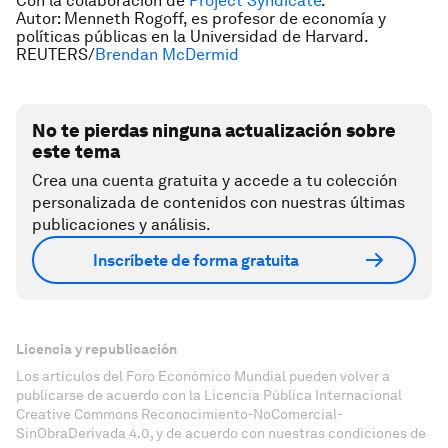
Con la colaboración de
Project Syndicate
.
Autor: Menneth Rogoff, es profesor de economía y
políticas públicas en la Universidad de Harvard.
REUTERS/
Brendan McDermid
No te pierdas ninguna actualización sobre
este tema
Crea una cuenta gratuita y accede a tu colección
personalizada de contenidos con nuestras últimas
publicaciones y análisis.
Inscríbete de forma gratuita
Licencia y republicación
Los artículos del Foro Económico Mundial pueden volver a
publicarse de acuerdo con la Licencia Pública Internacional
Creative Commons Reconocimiento-NoComercial-
SinObraDerivada 4.0, y de acuerdo con nuestras condiciones de