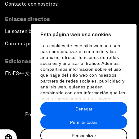
Contacte con nosotros
Enlaces directos
La sostenibilidad en el Foro
Esta página web usa cookies
Carreras profesionales
Las cookies de este sitio web se usan
para personalizar el contenido y los
anuncios, ofrecer funciones de redes
Ediciones en otros idiomas
sociales y analizar el tráfico. Además,
compartimos información sobre el uso
EN
ES
中文
日本語
▪
▪
▪
que haga del sitio web con nuestros
partners de redes sociales, publicidad y
análisis web, quienes pueden
combinarla con otra información que les
haya proporcionado o que hayan
recopilado a partir del uso que haya
Denegar
hecho de sus servicios.
Política de privacidad y normas de uso
Permitir todas
Sitemap
Personalizar
©
2026
Foro Económico Mundial
EN
ES
中文
日本語